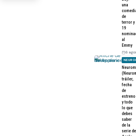
una
comedi
de
terror y
19
nomina
al
Emmy
6 ago
NEURO
Neurom
(Neurom
tráiler,
fecha
de
estreno
y todo
lo que
debes
saber
de la
serie de