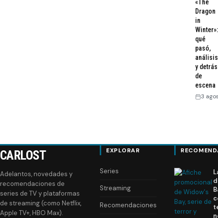
«The
Dragon
in
Winter»:
qué
pasó,
análisis
y detrás
de
escena
3 ago
EXPLORAR
RECOMEND
CARLOST
Series
L
Adelantos, novedades y
d
recomendaciones de
Streaming
B
series de TV y plataformas
c
de streaming (como Netflix,
Recomendaciones
t
Apple TV+, HBO Max).
n