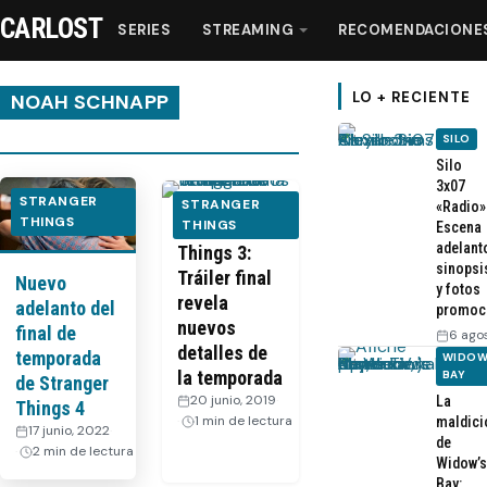
CARLOST
SERIES
STREAMING
RECOMENDACIONE
LO + RECIENTE
NOAH SCHNAPP
SILO
Series
Silo
3x07
STRANGER
STRANGER
«Radio»
THINGS
Streaming
Stranger
THINGS
Escena
adelant
Things 3:
sinopsi
Tráiler final
Nuevo
Recomendaciones
y fotos
revela
adelanto del
promoc
nuevos
final de
6 ago
Videos
detalles de
temporada
WIDOW
la temporada
BAY
de Stranger
20 junio, 2019
·
La
Webisodios
Things 4
1 min de lectura
maldici
17 junio, 2022
·
de
2 min de lectura
Widow’s
Bay: