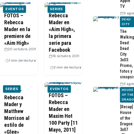
Apple
TV
EVENTOS
SERIES
5 ago
FOTOS –
Rebecca
DEAD
Rebecca
Mader en
CITY
Mader en la
«Aim High»,
The
premiere de
la primera
Walking
«Aim High»
serie para
Dead:
Dead
20 octubre, 2011
Facebook
City
·
16 octubre, 2011
3x03:
1 min de lectura
·
Promo,
3 min de lectura
fotos y
sinopsi
3 ago
SERIES
EVENTOS
VIDEO –
HOUSE
FOTOS –
OF THE
Rebecca
DRAG
Rebecca
Mader y
[Recap]
Mader en
Matthew
House
Maxim Hot
Morrison al
of the
100 Party [11
Dragon
estilo de
Mayo, 2011]
3x07
«Glee»