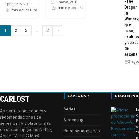
«The
13 mayo, 2011
·
22 junio, 2011
·
Dragon
1 min de lectura
1 min de lectura
in
Winter»:
qué
Paginación
1
2
3
…
8
›
pasó,
Siguiente
análisis
de
y detrás
de
entradas
escena
3 ago
EXPLORAR
RECOMEND
CARLOST
Series
L
Adelantos, novedades y
d
recomendaciones de
Streaming
B
series de TV y plataformas
c
de streaming (como Netflix,
Recomendaciones
t
Apple TV+, HBO Max).
n