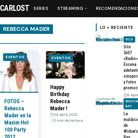
CARLOST
SERIES
STREAMING
RECOMENDACIONE
LO + RECIENTE
REBECCA MADER
SILO
Series
Silo
3x07
EVENTOS
EVENTOS
«Radio»
Streaming
Escena
adelant
sinopsi
Recomendaciones
y fotos
Happy
promoc
Birthday
6 ago
Videos
Rebecca
FOTOS –
WIDOW
BAY
Mader !
Rebecca
La
Webisodios
24 abril, 2012
·
Mader en la
maldici
1 min de lectura
Maxim Hot
de
100 Party
Widow’s
2012
Bay: