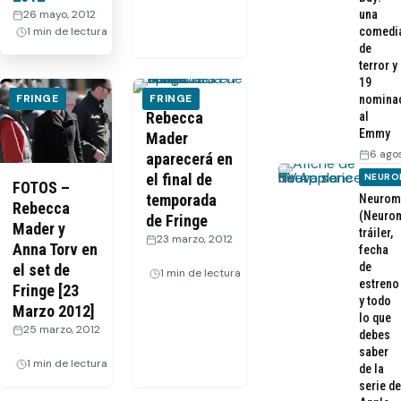
una
26 mayo, 2012
·
comedi
1 min de lectura
de
terror y
19
FRINGE
FRINGE
nomina
Rebecca
al
Emmy
Mader
6 ago
aparecerá en
el final de
NEURO
FOTOS –
temporada
Neurom
Rebecca
(Neurom
de Fringe
Mader y
tráiler,
23 marzo, 2012
Anna Torv en
fecha
·
de
el set de
1 min de lectura
estreno
Fringe [23
y todo
Marzo 2012]
lo que
25 marzo, 2012
debes
·
saber
1 min de lectura
de la
serie de