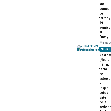
una
comedi
de
terror y
19
nomina
al
Emmy
6 ago
NEURO
Neurom
(Neurom
tráiler,
fecha
de
estreno
y todo
lo que
debes
saber
de la
serie de