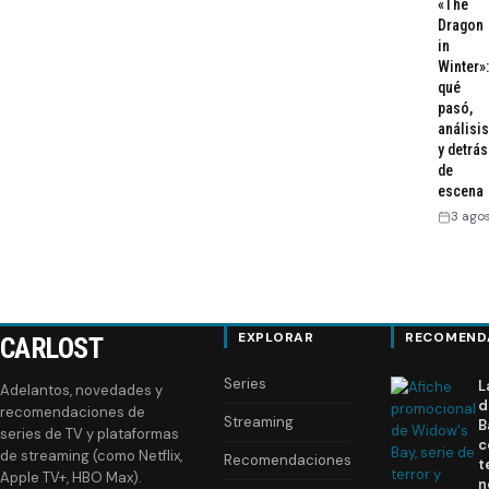
«The
Dragon
in
Winter»:
qué
pasó,
análisis
y detrás
de
escena
3 ago
EXPLORAR
RECOMEND
CARLOST
Series
L
Adelantos, novedades y
d
recomendaciones de
Streaming
B
series de TV y plataformas
c
de streaming (como Netflix,
Recomendaciones
t
Apple TV+, HBO Max).
n