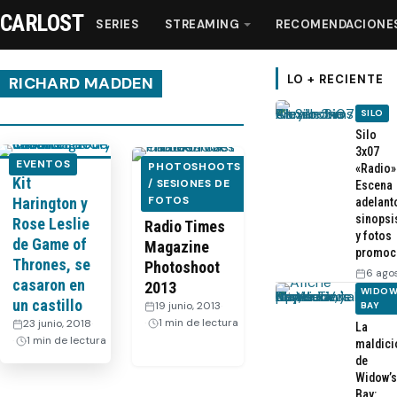
CARLOST
SERIES
STREAMING
RECOMENDACIONE
LO + RECIENTE
RICHARD MADDEN
SILO
Series
Silo
3x07
EVENTOS
PHOTOSHOOTS
«Radio»
Kit
Streaming
Game of
/ SESIONES DE
Escena
FOTOS
Harington y
adelant
Thrones –
sinopsi
Rose Leslie
Radio Times
Recomendaciones
y fotos
de Game of
Magazine
promoc
Thrones, se
Photoshoot
6 ago
Videos
casaron en
2013
WIDOW
un castillo
19 junio, 2013
·
BAY
1 min de lectura
23 junio, 2018
·
La
Webisodios
1 min de lectura
maldici
de
Widow’s
Bay: