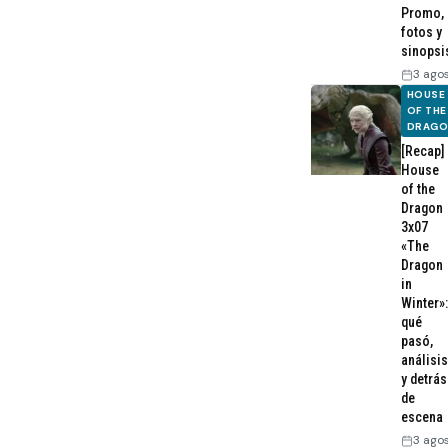
Promo,
fotos y
sinopsi
3 ago
HOUSE
OF THE
DRAG
[Recap]
House
of the
Dragon
3x07
«The
Dragon
in
Winter»:
qué
pasó,
análisis
y detrás
de
escena
3 ago