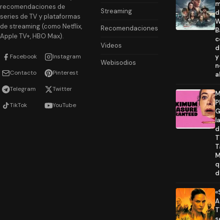
m
recomendaciones de
Streaming
d
series de TV y plataformas
W
de streaming (como Netflix,
Recomendaciones
B
Apple TV+, HBO Max).
c
Videos
d
Facebook
Instagram
y
Webisodios
n
Contacto
Pinterest
a
Telegram
Twitter
M
P
TikTok
YouTube
G
l
d
T
T
M
q
d
«
A
T
s