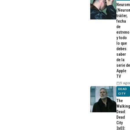
Neurom
(Neurom
tráiler,
fecha
de
estreno
y todo
lo que
debes
saber
de la
serie de
Apple
TV
5 ago
DEAD
CITY
The
Walking
Dead:
Dead
City
3x03: