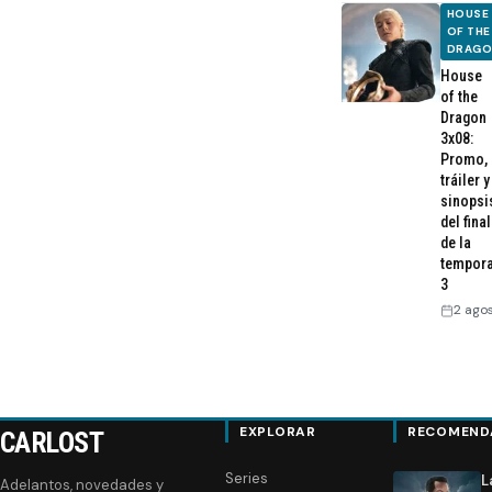
HOUSE
OF THE
DRAG
House
of the
Dragon
3x08:
Promo,
tráiler y
sinopsi
del final
de la
tempor
3
2 ago
EXPLORAR
RECOMEND
CARLOST
Series
L
Adelantos, novedades y