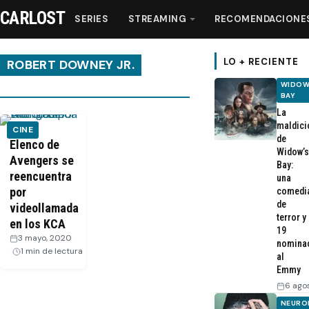
CARLOST
SERIES
STREAMING
RECOMENDACIONE
LO + RECIENTE
ROBERT DOWNEY JR.
WIDOW
BAY
Series
La
maldici
CINE
de
Streaming
Elenco de
Widow’s
Avengers se
Bay:
reencuentra
una
Recomendaciones
por
comedi
de
videollamada
Videos
terror y
en los KCA
19
3 mayo, 2020
·
nomina
1 min de lectura
Webisodios
al
Emmy
6 ago
NEURO