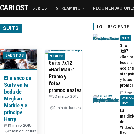
CARLOST
SERIES
STREAMING
RECOMENDACIONE
LO + RECIENTE
SUITS
SILO
Series
Silo
3x07
EVENTOS
SERIES
«Radio»
Streaming
Suits 7x12
Escena
adelant
«Bad Man»:
sinopsi
Promo y
El elenco de
Recomendaciones
y fotos
fotos
Suits en la
promoc
promocionales
boda de
6 ago
Videos
30 marzo, 2018
Meghan
WIDOW
·
BAY
Markle y el
2 min de lectura
La
Webisodios
príncipe
maldici
Harry
de
19 mayo, 2018
·
Widow’s
2 min de lectura
Bay: