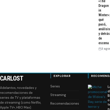
«The
Dragon
in
Winter»:
qué
pasó,
análisis
y detrás
de
escena
3 ago
EXPLORAR
RECOMEND
CARLOST
Series
L
Adelantos, novedades y
d
recomendaciones de
Streaming
B
series de TV y plataformas
c
de streaming (como Netflix,
Recomendaciones
t
Apple TV+, HBO Max).
n