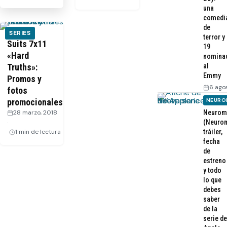
una
comedi
de
SERIES
terror y
Suits 7x11
19
«Hard
nomina
al
Truths»:
Emmy
Promos y
6 ago
fotos
NEURO
promocionales
Neurom
28 marzo, 2018
(Neurom
·
tráiler,
1 min de lectura
fecha
de
estreno
y todo
lo que
debes
saber
de la
serie de