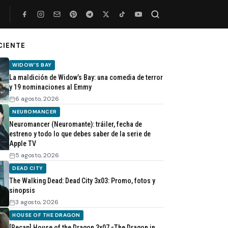
CIENTE
Buscar
WIDOW'S BAY
La maldición de Widow’s Bay: una comedia de terror
y 19 nominaciones al Emmy
6 agosto, 2026
NEUROMANCER
Neuromancer (Neuromante): tráiler, fecha de
estreno y todo lo que debes saber de la serie de
Apple TV
5 agosto, 2026
DEAD CITY
The Walking Dead: Dead City 3x03: Promo, fotos y
sinopsis
3 agosto, 2026
HOUSE OF THE DRAGON
[Recap] House of the Dragon 3x07 «The Dragon in