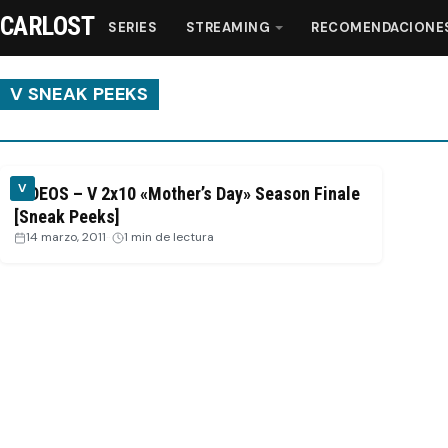
CARLOST
SERIES
STREAMING
RECOMENDACIONE
V SNEAK PEEKS
Series
V
VIDEOS – V 2x10 «Mother’s Day» Season Finale
Streaming
[Sneak Peeks]
14 marzo, 2011
·
1 min de lectura
Recomendaciones
Videos
Webisodios