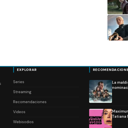
EXPLORAR
RECOMENDACION
Series
La maldi
s
nominac
Streaming
Recomendaciones
Maximum 
Videos
Tatiana 
Webisodios