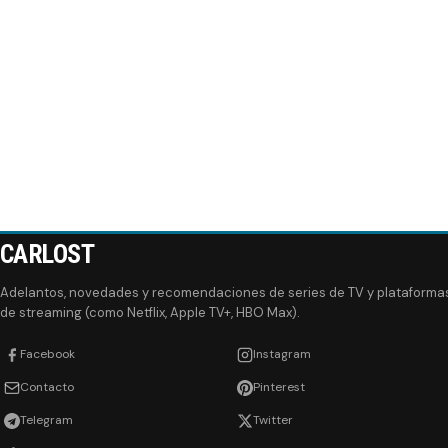
CARLOST
Adelantos, novedades y recomendaciones de series de TV y plataforma
de streaming (como Netflix, Apple TV+, HBO Max).
Facebook
Instagram
Contacto
Pinterest
Telegram
Twitter