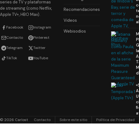
series de TV y plataformas
c
de streaming (como Netflix,
Recomendaciones
t
Apple TV+, HBO Max).
n
Videos
a
Facebook
Instagram
Webisodios
M
Contacto
Pinterest
P
G
Telegram
Twitter
l
A
TikTok
YouTube
T
M
d
«
A
U
c
f
a
© 2026 Carlost
Contacto
Sobre este sitio
Política de Privacidad