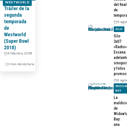
WESTWORLD
del final
Tráiler de la
de
segunda
tempor
temporada
9 ago
de
SILO
Westworld
Silo
(Super Bowl
3x07
2018)
«Radio»
Escena
4 febrero, 2018
adelant
·
sinopsi
1 min de lectura
y fotos
promoc
6 ago
WIDOW
BAY
La
maldici
de
Widow’s
Bay:
una