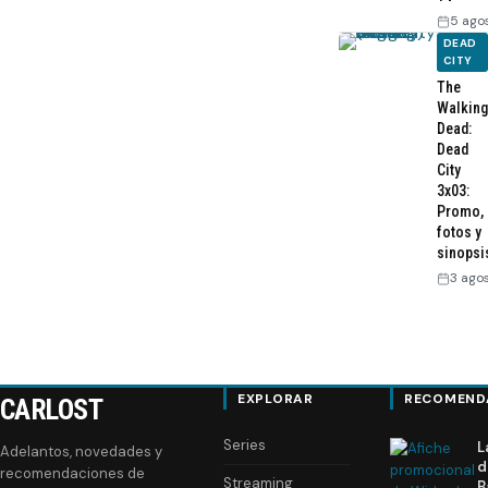
5 ago
DEAD
CITY
The
Walking
Dead:
Dead
City
3x03:
Promo,
fotos y
sinopsi
3 ago
EXPLORAR
RECOMEND
CARLOST
Series
L
Adelantos, novedades y
d
recomendaciones de
Streaming
B