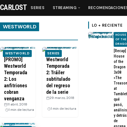
CARLOST
SERIES
STREAMING
RECOMENDACIONE
LO + RECIENTE
WESTWORLD
HOUSE
OF THE
Series
DRAG
[Recap]
WESTWORLD
SERIES
House
Streaming
[PROMO]
Westworld
of the
Westworld
Temporada
Dragon
Temporada
2: Tráiler
3x08
Recomendaciones
«The
2: Los
subtitulado
Treaso
anfitriones
del regreso
at
Videos
cobran
de la serie
Tumblet
venganza
29 marzo, 2018
qué
·
11 abril, 2018
·
pasó,
Webisodios
1 min de lectura
1 min de lectura
análisis
y detrás
de
escena