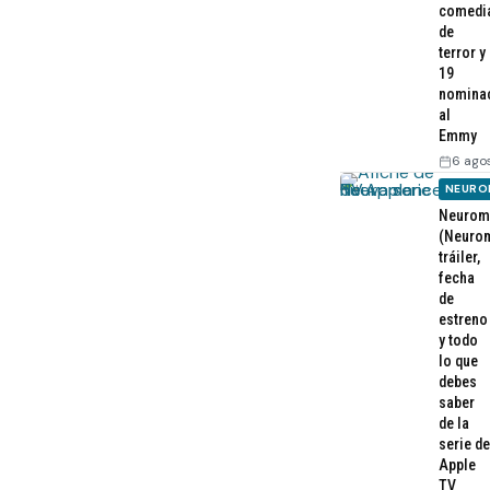
comedi
de
terror y
19
nomina
al
Emmy
6 ago
NEURO
Neurom
(Neurom
tráiler,
fecha
de
estreno
y todo
lo que
debes
saber
de la
serie de
Apple
TV