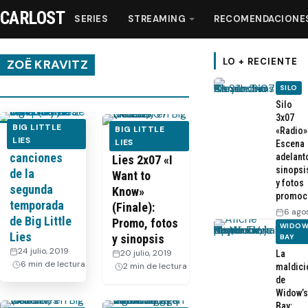
CARLOST
SERIES
STREAMING
RECOMENDACIONE
LO + RECIENTE
ZOË KRAVITZ
SILO
Series
Silo
3x07
BIG LITTLE
BIG LITTLE
«Radio»
Todas las
LIES
Streaming
Big Little
LIES
Escena
canciones
adelant
Lies 2x07 «I
sinopsi
de la
Want to
Recomendaciones
y fotos
segunda
Know»
promoc
temporada
(Finale):
6 ago
Videos
de Big Little
Promo, fotos
WIDOW
Lies
y sinopsis
BAY
24 julio, 2019
·
20 julio, 2019
·
La
Webisodios
6 min de lectura
2 min de lectura
maldici
de
Widow’s
Bay: