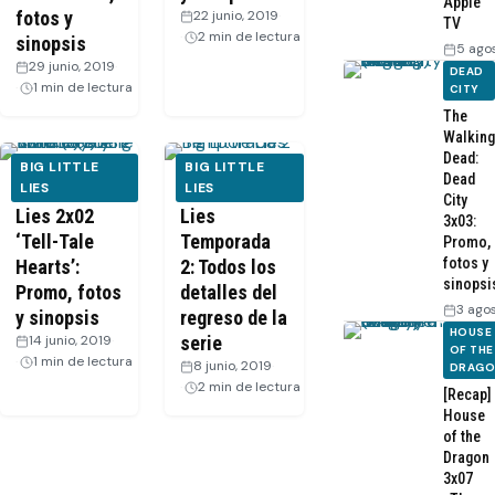
Apple
fotos y
22 junio, 2019
·
TV
2 min de lectura
sinopsis
5 ago
29 junio, 2019
·
DEAD
1 min de lectura
CITY
The
Walking
Dead:
BIG LITTLE
BIG LITTLE
Dead
Big Little
LIES
Big Little
LIES
City
Lies 2x02
Lies
3x03:
‘Tell-Tale
Temporada
Promo,
fotos y
Hearts’:
2: Todos los
sinopsi
Promo, fotos
detalles del
3 ago
y sinopsis
regreso de la
HOUSE
14 junio, 2019
·
serie
OF THE
1 min de lectura
8 junio, 2019
·
DRAG
2 min de lectura
[Recap]
House
of the
Dragon
3x07