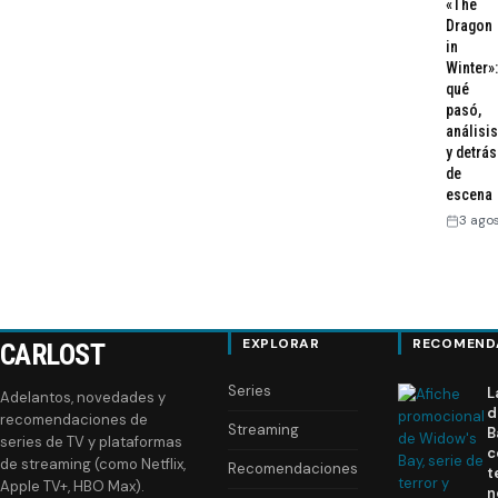
«The
Dragon
in
Winter»:
qué
pasó,
análisis
y detrás
de
escena
3 ago
EXPLORAR
RECOMEND
CARLOST
Series
L
Adelantos, novedades y
d
recomendaciones de
Streaming
B
series de TV y plataformas
c
de streaming (como Netflix,
Recomendaciones
t
Apple TV+, HBO Max).
n