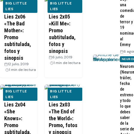
BIG LITTLE
BIG LITTLE
una
Big Little
LIES
Big Little
LIES
comedi
Lies 2x06
Lies 2x05
de
terror y
«The Bad
«Kill Me»:
19
Mother»:
Promo
nomina
Promo
subtitulada,
al
subtitulada,
fotos y
Emmy
fotos y
sinopsis
6 ago
sinopsis
6 julio, 2019
·
NEURO
1 min de lectura
12 julio, 2019
·
Neurom
1 min de lectura
(Neurom
tráiler,
fecha
de
BIG LITTLE
BIG LITTLE
estreno
Big Little
LIES
Big Little
LIES
y todo
Lies 2x04
Lies 2x03
lo que
«She
«The End of
debes
Knows»:
the World»:
saber
de la
Promo
Promo, fotos
serie de
subtitulada,
y sinopsis