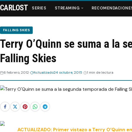
CARLOST
SERIES
STREAMING
RECOMENDACIONE
FALLING SKIES
Terry O’Quinn se suma a la 
Series
Falling Skies
Streaming
6 febrero, 2012
Actualizado
24 octubre, 2015
1 min de lectura
Recomendaciones
Videos
Webisodios
ACTUALIZADO: Primer vistazo a Terry O’Quinn en