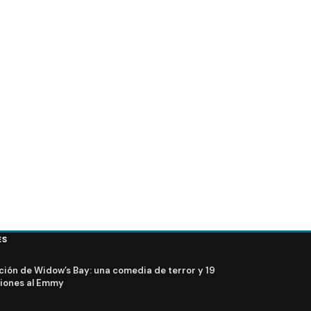
ES
ción de Widow’s Bay: una comedia de terror y 19
iones al Emmy