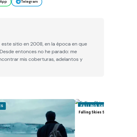
App
Telegram
este sitio en 2008, en la época en que
e. Desde entonces no he parado: me
encontrar mis coberturas, adelantos y
ES
FALLING SKIES
Falling Skies 5x02 Promo «Hunge