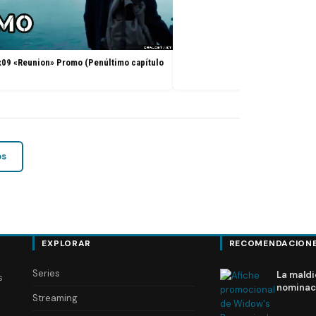
x09 «Reunion» Promo (Penúltimo capítulo
os
EXPLORAR
RECOMENDACION
Series
La maldi
s
nominac
Streaming