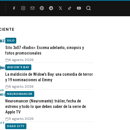
Buscar
CIENTE
SILO
Silo 3x07 «Radio»: Escena adelanto, sinopsis y
fotos promocionales
6 agosto, 2026
WIDOW'S BAY
La maldición de Widow’s Bay: una comedia de terror
y 19 nominaciones al Emmy
6 agosto, 2026
NEUROMANCER
Neuromancer (Neuromante): tráiler, fecha de
estreno y todo lo que debes saber de la serie de
Apple TV
5 agosto, 2026
DEAD CITY