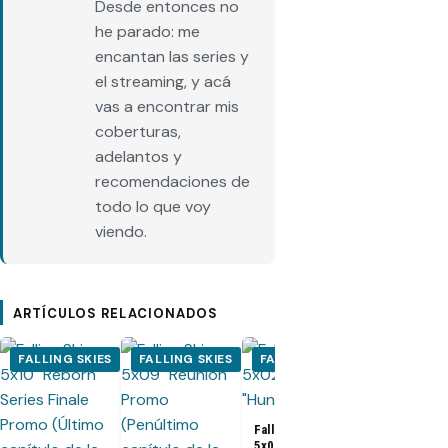
Desde entonces no
he parado: me
encantan las series y
el streaming, y acá
vas a encontrar mis
coberturas,
adelantos y
recomendaciones de
todo lo que voy
viendo.
ARTÍCULOS RELACIONADOS
FALLING SKIES
FALLING SKIES
FALLING SKIES
FALLING S
Falling Skies
5x02 Promo