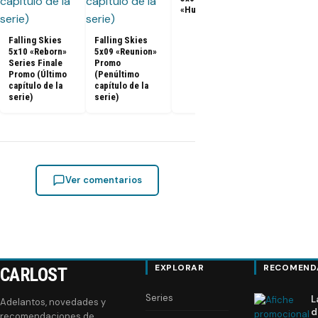
«Hunger Pains»
Falling Skies
Nueva promo
Falling Skies
Falling Skies
la quinta y ú
5x10 «Reborn»
5x09 «Reunion»
temporada
Series Finale
Promo
Promo (Último
(Penúltimo
capítulo de la
capítulo de la
serie)
serie)
Ver comentarios
EXPLORAR
RECOMEND
CARLOST
Series
L
Adelantos, novedades y
d
recomendaciones de