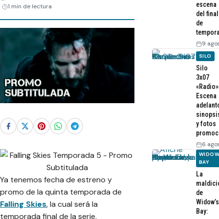
escena
1 min de lectura
del final
de
tempor
9 ago
SILO
Silo
3x07
«Radio»
Escena
adelant
sinopsi
y fotos
promoc
6 ago
WIDOW
BAY
La
Ya tenemos fecha de estreno y
maldici
promo de la quinta temporada de
de
Widow’s
Falling Skies
, la cual será la
Bay:
temporada final de la serie.