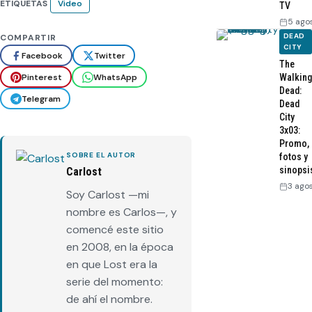
ETIQUETAS
Video
TV
5 ago
DEAD
COMPARTIR
CITY
Facebook
Twitter
The
Pinterest
WhatsApp
Walking
Dead:
Telegram
Dead
City
3x03:
Promo,
SOBRE EL AUTOR
fotos y
sinopsi
Carlost
3 ago
Soy Carlost —mi
nombre es Carlos—, y
comencé este sitio
en 2008, en la época
en que Lost era la
serie del momento:
de ahí el nombre.