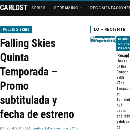
CARLOST
SERIES
STREAMING
RECOMENDACIONE
LO + RECIENTE
FALLING SKIES
Falling Skies
HOUSE
Series
OF THE
DRAG
Quinta
[Recap]
Streaming
House
of the
Temporada –
Dragon
Recomendaciones
3x08
Promo
«The
Treaso
Videos
at
subtitulada y
Tumblet
qué
Webisodios
fecha de estreno
pasó,
análisis
y detrás
de
3 abril, 2015
Actualizado
11 diciembre, 2015