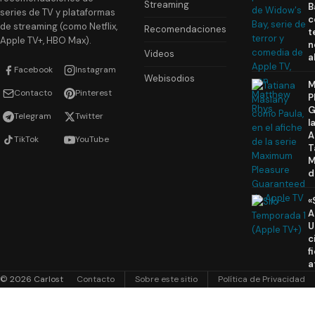
Streaming
B
series de TV y plataformas
c
de streaming (como Netflix,
Recomendaciones
t
Apple TV+, HBO Max).
n
Videos
a
Facebook
Instagram
Webisodios
M
Contacto
Pinterest
P
G
Telegram
Twitter
l
A
TikTok
YouTube
T
M
d
«
A
U
c
f
a
© 2026 Carlost
Contacto
Sobre este sitio
Política de Privacidad