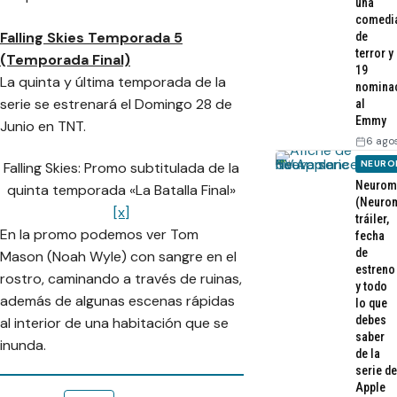
una
comedi
Falling Skies Temporada 5
de
terror y
(Temporada Final)
19
La quinta y última temporada de la
nomina
serie se estrenará el Domingo 28 de
al
Emmy
Junio en TNT.
6 ago
NEURO
Falling Skies: Promo subtitulada de la
Neurom
quinta temporada «La Batalla Final»
(Neurom
[x]
tráiler,
En la promo podemos ver Tom
fecha
de
Mason (Noah Wyle) con sangre en el
estreno
rostro, caminando a través de ruinas,
y todo
además de algunas escenas rápidas
lo que
debes
al interior de una habitación que se
saber
inunda.
de la
serie de
Apple