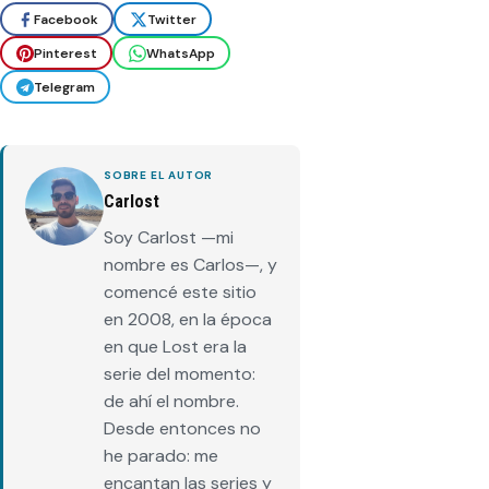
Facebook
Twitter
Pinterest
WhatsApp
Telegram
SOBRE EL AUTOR
Carlost
Soy Carlost —mi
nombre es Carlos—, y
comencé este sitio
en 2008, en la época
en que Lost era la
serie del momento:
de ahí el nombre.
Desde entonces no
he parado: me
encantan las series y