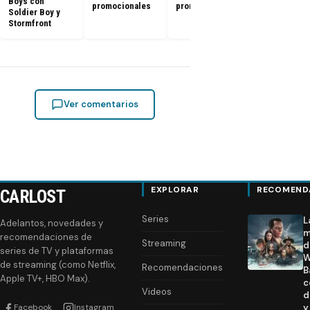
Boys con
promocionales
promocionales
Soldier Boy y
Stormfront
Ver comentarios
EXPLORAR
RECOMEND
CARLOST
Series
L
Adelantos, novedades y
m
recomendaciones de
Streaming
d
series de TV y plataformas
W
de streaming (como Netflix,
Recomendaciones
B
Apple TV+, HBO Max).
c
Videos
d
Facebook
Instagram
y