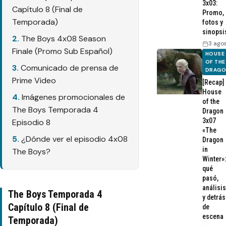
3x03:
Capítulo 8 (Final de
Promo,
Temporada)
fotos y
sinopsi
The Boys 4x08 Season
3 ago
Finale (Promo Sub Español)
HOUSE
OF THE
Comunicado de prensa de
DRAG
Prime Video
[Recap]
House
Imágenes promocionales de
of the
The Boys Temporada 4
Dragon
3x07
Episodio 8
«The
¿Dónde ver el episodio 4x08
Dragon
in
The Boys?
Winter»:
qué
pasó,
análisis
The Boys Temporada 4
y detrás
Capítulo 8 (Final de
de
escena
Temporada)