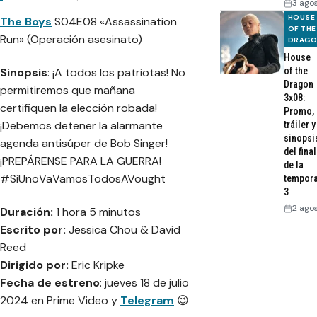
3 ago
HOUSE
The Boys
S04E08 «Assassination
OF THE
Run» (Operación asesinato)
DRAG
House
Sinopsis
: ¡A todos los patriotas! No
of the
Dragon
permitiremos que mañana
3x08:
certifiquen la elección robada!
Promo,
¡Debemos detener la alarmante
tráiler y
sinopsi
agenda antisúper de Bob Singer!
del final
¡PREPÁRENSE PARA LA GUERRA!
de la
#SiUnoVaVamosTodosAVought
tempor
3
2 ago
Duración:
1 hora 5 minutos
Escrito por:
Jessica Chou & David
Reed
Dirigido por:
Eric Kripke
Fecha de estreno
: jueves 18 de julio
2024 en Prime Video y
Telegram
😉