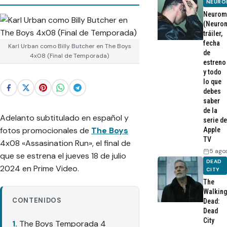
NEURO
Neurom
(Neurom
tráiler,
fecha
Karl Urban como Billy Butcher en The Boys
de
4x08 (Final de Temporada)
estreno
y todo
lo que
debes
saber
de la
Adelanto subtitulado en español y
serie de
fotos promocionales de
The Boys
Apple
TV
4x08 «Assasination Run», el final de
5 ago
que se estrena el jueves 18 de julio
DEAD
2024 en Prime Video.
CITY
The
Walking
CONTENIDOS
Dead:
Dead
City
The Boys Temporada 4