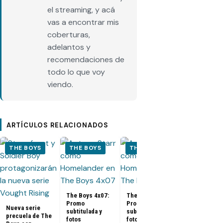
el streaming, y acá
vas a encontrar mis
coberturas,
adelantos y
recomendaciones de
todo lo que voy
viendo.
ARTÍCULOS RELACIONADOS
THE BOYS
THE BOYS
THE BOYS
THE BOYS
The Boys 4x
Promo
subtitulada y
The Boys 4x07:
The Boys 4x06:
fotos
Promo
Promo
Nueva serie
promocional
subtitulada y
subtitulada y
precuela de The
fotos
fotos