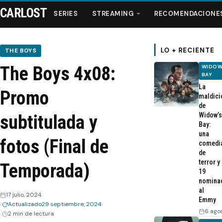
CARLOST
SERIES
STREAMING
RECOMENDACIONE
LO + RECIENTE
THE BOYS
The Boys 4x08:
WIDOW
Series
BAY
La
Promo
maldici
Streaming
de
Widow’s
subtitulada y
Bay:
Recomendaciones
una
fotos (Final de
comedi
de
Videos
terror y
Temporada)
19
nomina
Webisodios
al
17 julio, 2024
Emmy
Actualizado
29 septiembre, 2024
6 ago
2 min de lectura