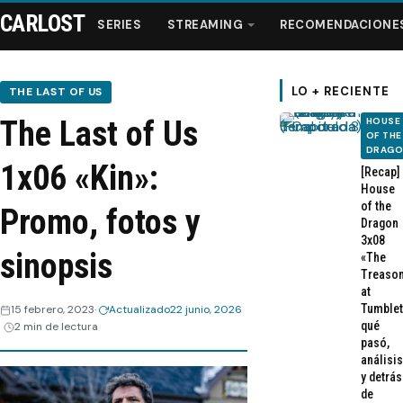
CARLOST
SERIES
STREAMING
RECOMENDACIONE
LO + RECIENTE
THE LAST OF US
The Last of Us
HOUSE
Series
OF THE
DRAG
1x06 «Kin»:
[Recap]
Streaming
House
of the
Promo, fotos y
Dragon
Recomendaciones
3x08
sinopsis
«The
Treaso
Videos
at
Tumblet
15 febrero, 2023
Actualizado
22 junio, 2026
qué
2 min de lectura
Webisodios
pasó,
análisis
y detrás
de