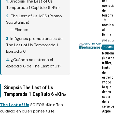
Sinopsis The Last of Us
una
comedi
Temporada 1 Capítulo 6 «Kin»
de
terror y
The Last of Us 1x06 (Promo
19
Subtitulada)
nomina
Elenco:
al
Emmy
Imágenes promocionales de
6 ago
The Last of Us Temporada 1
NEURO
Episodio 6
Neurom
(Neurom
¿Cuándo se estrena el
tráiler,
episodio 6 de The Last of Us?
fecha
de
estreno
y todo
Sinopsis The Last of Us
lo que
debes
Temporada 1 Capítulo 6 «Kin»
saber
de la
The Last of Us
S01E06 «Kin»: Ten
serie de
cuidado en quién pones tu fe.
Apple