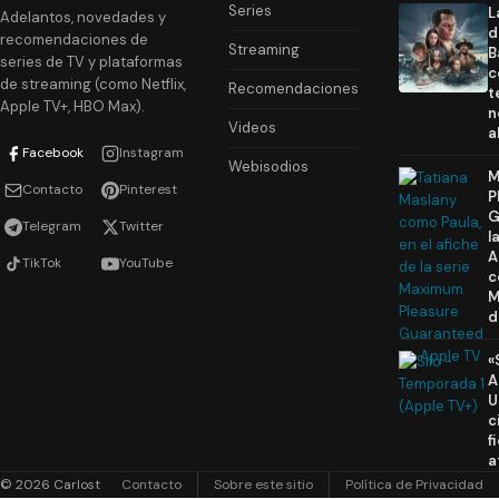
Series
L
Adelantos, novedades y
d
recomendaciones de
Streaming
B
series de TV y plataformas
c
de streaming (como Netflix,
Recomendaciones
t
Apple TV+, HBO Max).
n
Videos
a
Facebook
Instagram
Webisodios
M
Contacto
Pinterest
P
G
Telegram
Twitter
l
A
TikTok
YouTube
c
M
d
«
A
U
c
f
a
© 2026 Carlost
Contacto
Sobre este sitio
Política de Privacidad