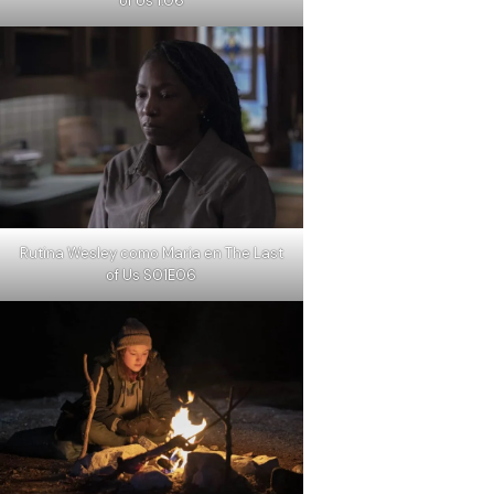
of Us 1.06
Rutina Wesley como Maria en The Last
of Us S01E06