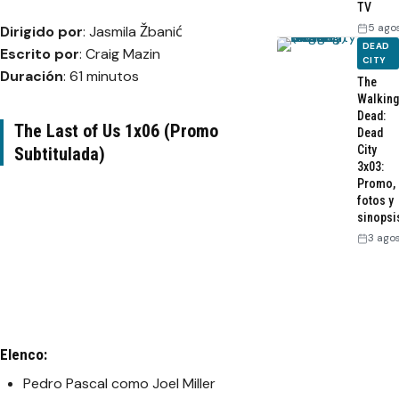
TV
5 ago
Dirigido por
: Jasmila Žbanić
DEAD
Escrito por
: Craig Mazin
CITY
Duración
: 61 minutos
The
Walking
Dead:
The Last of Us 1x06 (Promo
Dead
City
Subtitulada)
3x03:
Promo,
fotos y
sinopsi
3 ago
Elenco:
Pedro Pascal como Joel Miller