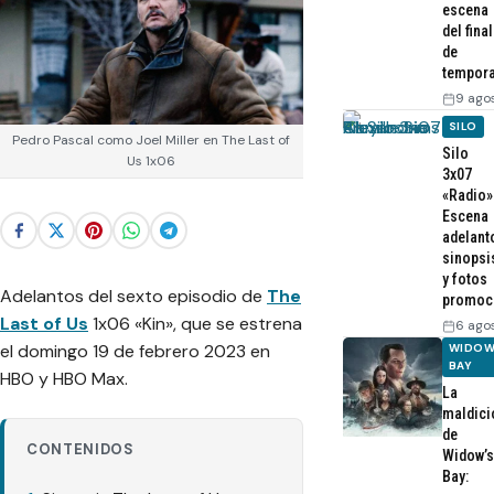
escena
del final
de
tempor
9 ago
SILO
Pedro Pascal como Joel Miller en The Last of
Silo
Us 1x06
3x07
«Radio»
Escena
adelant
sinopsi
y fotos
Adelantos del sexto episodio de
The
promoc
Last of Us
1x06
«Kin»,
que se estrena
6 ago
el domingo 19 de febrero 2023 en
WIDOW
BAY
HBO y HBO Max.
La
maldici
de
CONTENIDOS
Widow’s
Bay: