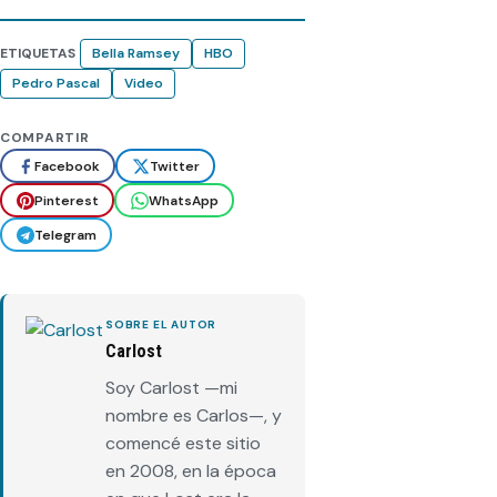
ETIQUETAS
Bella Ramsey
HBO
Pedro Pascal
Video
COMPARTIR
Facebook
Twitter
Pinterest
WhatsApp
Telegram
SOBRE EL AUTOR
Carlost
Soy Carlost —mi
nombre es Carlos—, y
comencé este sitio
en 2008, en la época