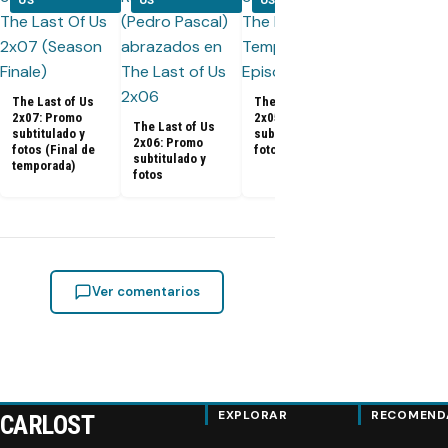
US
US
US
US
The Last of 
2x04: Promo
subtitulado y
fotos
The Last of Us
The Last of Us
2x07: Promo
2x05: Promo
The Last of Us
subtitulado y
subtitulado y
2x06: Promo
fotos (Final de
fotos
subtitulado y
temporada)
fotos
Ver comentarios
EXPLORAR
RECOMEND
CARLOST