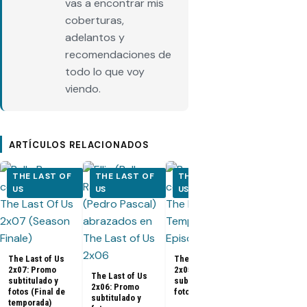
vas a encontrar mis
coberturas,
adelantos y
recomendaciones de
todo lo que voy
viendo.
ARTÍCULOS RELACIONADOS
THE LAST OF
THE LAST OF
THE LAST OF
THE LAST
US
US
US
US
The Last of 
2x04: Promo
subtitulado y
fotos
The Last of Us
The Last of Us
2x07: Promo
2x05: Promo
The Last of Us
subtitulado y
subtitulado y
2x06: Promo
fotos (Final de
fotos
subtitulado y
temporada)