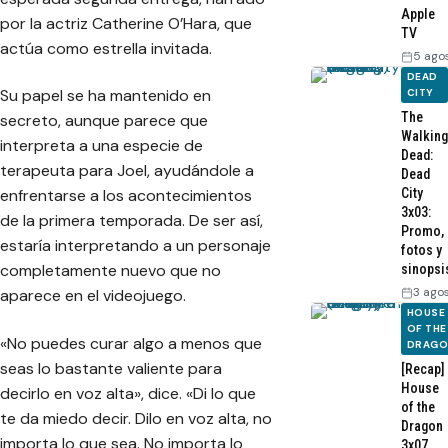
Apple
por la actriz Catherine O’Hara, que
TV
actúa como estrella invitada.
5 ago
DEAD
Su papel se ha mantenido en
CITY
The
secreto, aunque parece que
Walking
interpreta a una especie de
Dead:
terapeuta para Joel, ayudándole a
Dead
City
enfrentarse a los acontecimientos
3x03:
de la primera temporada. De ser así,
Promo,
estaría interpretando a un personaje
fotos y
completamente nuevo que no
sinopsi
3 ago
aparece en el videojuego.
HOUSE
OF THE
«No puedes curar algo a menos que
DRAG
seas lo bastante valiente para
[Recap]
House
decirlo en voz alta», dice. «Di lo que
of the
te da miedo decir. Dilo en voz alta, no
Dragon
importa lo que sea. No importa lo
3x07