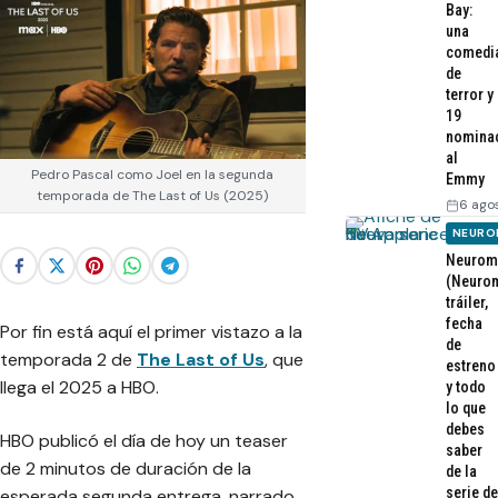
Bay:
una
comedi
de
terror y
19
nomina
al
Pedro Pascal como Joel en la segunda
Emmy
temporada de The Last of Us (2025)
6 ago
NEURO
Neurom
(Neurom
tráiler,
fecha
Por fin está aquí el primer vistazo a la
de
temporada 2 de
The Last of Us
, que
estreno
llega el 2025 a HBO.
y todo
lo que
debes
HBO publicó el día de hoy un teaser
saber
de 2 minutos de duración de la
de la
serie de
esperada segunda entrega, narrado