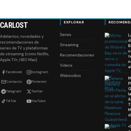
EXPLORAR
RECOMEND
CARLOST
Series
L
Adelantos, novedades y
d
recomendaciones de
Streaming
B
series de TV y plataformas
c
de streaming (como Netflix,
Recomendaciones
t
Apple TV+, HBO Max).
n
Videos
a
Facebook
Instagram
Webisodios
M
Contacto
Pinterest
P
G
Telegram
Twitter
l
A
TikTok
YouTube
T
M
d
«