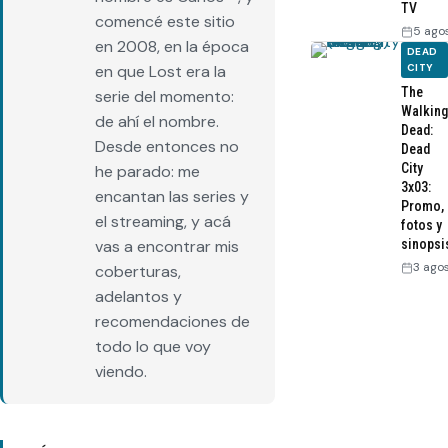
TV
comencé este sitio
5 ago
en 2008, en la época
DEAD
CITY
en que Lost era la
The
serie del momento:
Walking
de ahí el nombre.
Dead:
Desde entonces no
Dead
City
he parado: me
3x03:
encantan las series y
Promo,
el streaming, y acá
fotos y
sinopsi
vas a encontrar mis
3 ago
coberturas,
adelantos y
recomendaciones de
todo lo que voy
viendo.