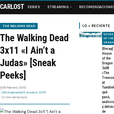
CARLOST
SERIES
STREAMING
RECOMENDACIONE
LO + RECIENTE
THE WALKING DEAD
The Walking Dead
HOUSE
Series
OF THE
DRAG
3x11 «I Ain’t a
[Recap]
Streaming
House
of the
Judas» [Sneak
Dragon
Recomendaciones
3x08
Peeks]
«The
Treaso
Videos
at
Tumblet
18 febrero, 2013
qué
Actualizado
24 octubre, 2015
Webisodios
pasó,
1 min de lectura
análisis
y detrás
de