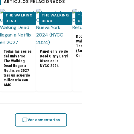
ARTÍCULOS RELACIONADOS
THE WALKING
THE WALKING
THE WALKING
THE WALK
DEAD
DEAD
DEAD
DEAD
Documental The
Walking Dead:
Los últimos
The Return
capítulos de
(Subtitulado
Todas las series
Panel en vivo de
Walking Dea
Online)
del universo
Dead City y Daryl
llegan a Netf
The Walking
Dixon en la
Latinoaméri
Dead llegan a
NYCC 2024
Netflix en 2027
tras un acuerdo
millonario con
AMC
Ver comentarios