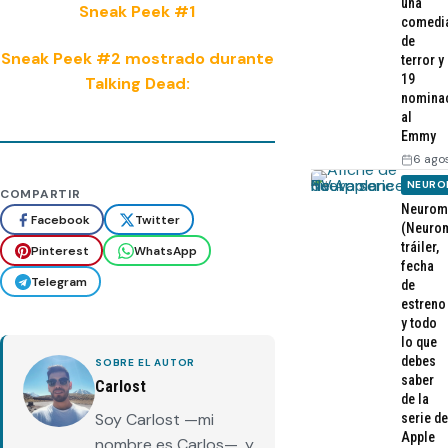
una
Sneak Peek #1
comedi
de
Sneak Peek #2 mostrado durante
terror y
19
Talking Dead:
nomina
al
Emmy
6 ago
NEURO
COMPARTIR
Neurom
Facebook
Twitter
(Neurom
tráiler,
Pinterest
WhatsApp
fecha
Telegram
de
estreno
y todo
lo que
debes
SOBRE EL AUTOR
saber
Carlost
de la
Soy Carlost —mi
serie de
Apple
nombre es Carlos—, y