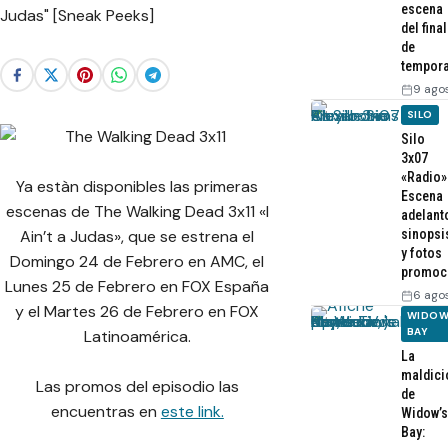
escena
del final
de
tempor
9 ago
SILO
Silo
3x07
«Radio»
Ya estàn disponibles las primeras
Escena
escenas de The Walking Dead 3x11 «I
adelant
sinopsi
Ain’t a Judas», que se estrena el
y fotos
Domingo 24 de Febrero en AMC, el
promoc
Lunes 25 de Febrero en FOX España
6 ago
y el Martes 26 de Febrero en FOX
WIDOW
BAY
Latinoamérica.
La
maldici
Las promos del episodio las
de
encuentras en
este link.
Widow’s
Bay: