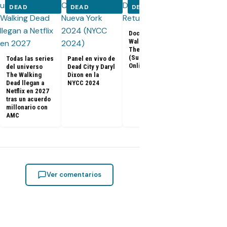
DEAD
DEAD
DEAD
DEAD
Documental The
Walking Dead:
Los últimos
The Return
capítulos de
(Subtitulado
Todas las series
Panel en vivo de
Walking Dea
Online)
del universo
Dead City y Daryl
llegan a Netf
The Walking
Dixon en la
Latinoaméri
Dead llegan a
NYCC 2024
Netflix en 2027
tras un acuerdo
millonario con
AMC
Ver comentarios