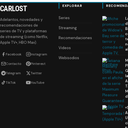
EXPLORAR
RECOMEND
CARLOST
Series
L
Adelantos, novedades y
d
recomendaciones de
Streaming
B
series de TV y plataformas
c
de streaming (como Netflix,
Recomendaciones
t
Apple TV+, HBO Max).
n
Videos
a
Facebook
Instagram
Webisodios
M
Contacto
Pinterest
P
G
Telegram
Twitter
l
A
TikTok
YouTube
T
M
d
«
A
U
c