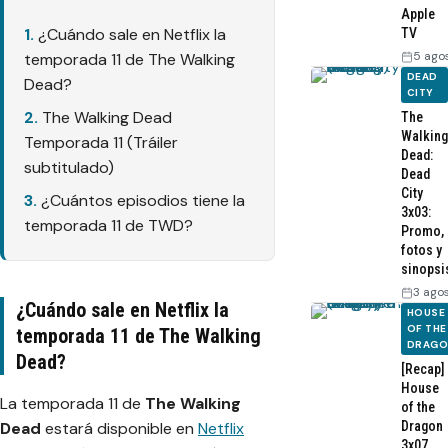
Apple
¿Cuándo sale en Netflix la
TV
5 ago
temporada 11 de The Walking
DEAD
Dead?
CITY
The Walking Dead
The
Walking
Temporada 11 (Tráiler
Dead:
subtitulado)
Dead
City
¿Cuántos episodios tiene la
3x03:
temporada 11 de TWD?
Promo,
fotos y
sinopsi
3 ago
¿Cuándo sale en Netflix la
HOUSE
OF THE
temporada 11 de The Walking
DRAG
Dead?
[Recap]
House
La temporada 11 de
The Walking
of the
Dead
estará disponible en
Netflix
Dragon
3x07