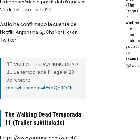
Lationoamérica a partir del día jueves
«The
23 de febrero de 2023.
Dragon
in
Winter»:
Así lo ha confirmado la cuenta de
qué
Netflix Argentina (@CheNetflix) en
pasó,
Twitter:
análisis
y detrás
de
escena
🧟‍♂️ VUELVE THE WALKING DEAD
3 ago
🧟‍♂️ La temporada 11 llega el 23
de febrero.
pic.twitter.com/4WVQpR0lNf
— CheNetflix (@CheNetflix)
December 27, 2022
The Walking Dead Temporada
11 (Tráiler subtitulado)
https://www.youtube.com/watch?