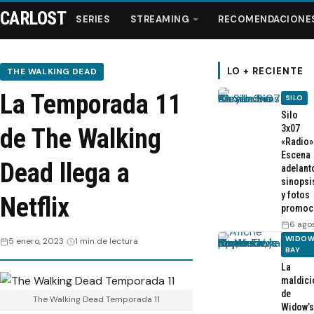
CARLOST
SERIES
STREAMING
RECOMENDACIONE
LO + RECIENTE
THE WALKING DEAD
La Temporada 11
SILO
Series
Silo
3x07
de The Walking
«Radio»
Streaming
Escena
Dead llega a
adelant
sinopsi
Recomendaciones
y fotos
Netflix
promoc
Videos
6 ago
WIDOW
5 enero, 2023
1 min de lectura
BAY
Webisodios
La
maldici
de
The Walking Dead Temporada 11
Widow’s