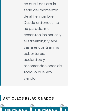
en que Lost era la
serie del momento:
de ahí el nombre.
Desde entonces no
he parado: me
encantan las series y
el streaming, y acá
vas a encontrar mis
coberturas,
adelantos y
recomendaciones de
todo lo que voy
viendo.
ARTÍCULOS RELACIONADOS
THE WALKING
THE WALKING
THE WALKING
THE WALK