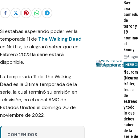
Bay:
una
comedi
de
terror y
Si estabas esperando poder ver la
19
nomina
temporada 11 de
The Walking Dead
al
en Netflix, te alegrará saber que en
Emmy
Febrero 2023 la serie estará
6 ago
disponible.
NEURO
Neurom
La temporada 11 de The Walking
(Neurom
Dead es la última temporada de la
tráiler,
fecha
serie, la cual terminó su emisión en
de
televisión, en el canal AMC de
estreno
Estados Unidos el domingo 20 de
y todo
lo que
noviembre de 2022.
debes
saber
de la
CONTENIDOS
serie de