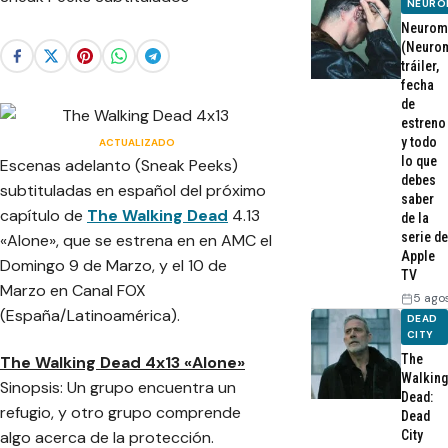
NEURO
Neurom
(Neurom
tráiler,
fecha
de
estreno
y todo
ACTUALIZADO
lo que
Escenas adelanto (Sneak Peeks)
debes
subtituladas en español del próximo
saber
capítulo de
The Walking Dead
4.13
de la
serie de
«Alone», que se estrena en en AMC el
Apple
Domingo 9 de Marzo, y el 10 de
TV
Marzo en Canal FOX
5 ago
(España/Latinoamérica).
DEAD
CITY
The
The Walking Dead 4x13 «Alone»
Walking
Sinopsis: Un grupo encuentra un
Dead:
refugio, y otro grupo comprende
Dead
City
algo acerca de la protección.