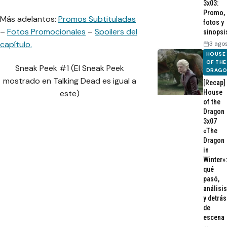
3x03:
Promo,
Más adelantos:
Promos Subtituladas
fotos y
–
Fotos Promocionales
–
Spoilers del
sinopsi
capítulo.
3 ago
HOUSE
OF THE
Sneak Peek #1 (El Sneak Peek
DRAG
mostrado en Talking Dead es igual a
[Recap]
House
este)
of the
Dragon
3x07
«The
Dragon
in
Winter»:
qué
pasó,
análisis
y detrás
de
escena