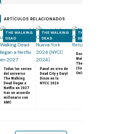
ARTÍCULOS RELACIONADOS
THE WALKING
THE WALKING
THE WALKING
THE WALK
DEAD
DEAD
DEAD
DEAD
Documental The
Walking Dead:
Los últimos
The Return
capítulos de
(Subtitulado
Todas las series
Panel en vivo de
Walking Dea
Online)
del universo
Dead City y Daryl
llegan a Netf
The Walking
Dixon en la
Latinoaméri
Dead llegan a
NYCC 2024
Netflix en 2027
tras un acuerdo
millonario con
AMC