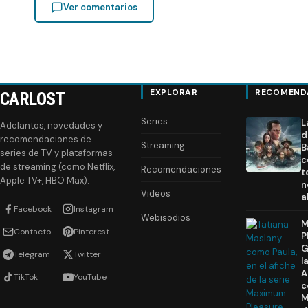
Ver comentarios
EXPLORAR
RECOMEND
CARLOST
Series
L
Adelantos, novedades y
d
recomendaciones de
Streaming
B
series de TV y plataformas
c
de streaming (como Netflix,
Recomendaciones
t
Apple TV+, HBO Max).
n
Videos
a
Facebook
Instagram
Webisodios
M
Contacto
Pinterest
P
G
Telegram
Twitter
l
A
TikTok
YouTube
c
M