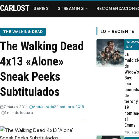
CARLOST
SERIES
STREAMING
RECOMENDACIONE
LO + RECIENTE
THE WALKING DEAD
The Walking Dead
WIDOW
Series
BAY
La
4x13 «Alone»
maldici
Streaming
de
Widow’s
Sneak Peeks
Bay:
Recomendaciones
una
Subtitulados
comedi
de
Videos
terror y
7 marzo, 2014
Actualizado
24 octubre, 2015
19
1 min de lectura
nomina
Webisodios
al
Emmy
6 ago