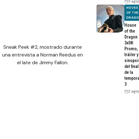
3 ago
HOUSE
OF THE
DRAG
House
of the
Dragon
3x08:
Sneak Peek #2, mostrado durante
Promo,
una entrevista a Norman Reedus en
tráiler y
sinopsi
el late de Jimmy Fallon.
del final
de la
tempor
3
2 ago