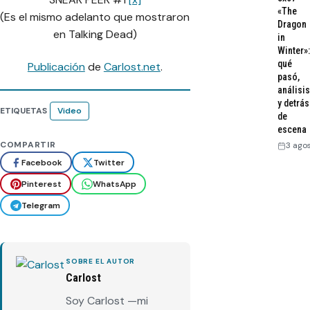
«The
(Es el mismo adelanto que mostraron
Dragon
en Talking Dead)
in
Winter»:
qué
Publicación
de
Carlost.net
.
pasó,
análisis
y detrás
ETIQUETAS
Video
de
escena
COMPARTIR
3 ago
Facebook
Twitter
Pinterest
WhatsApp
Telegram
SOBRE EL AUTOR
Carlost
Soy Carlost —mi