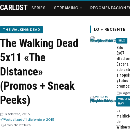
CARLOST
SERIES
STREAMING
RECOMENDACIONE
LO + RECIENTE
THE WALKING DEAD
The Walking Dead
SILO
Series
Silo
3x07
5x11 «The
«Radio»
Streaming
Escena
Distance»
adelant
sinopsi
Recomendaciones
y fotos
(Promos + Sneak
promoc
Videos
6 ago
Peeks)
WIDOW
BAY
Webisodios
La
16 febrero, 2015
maldici
Actualizado
11 diciembre, 2015
de
1 min de lectura
Widow’s