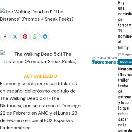
Bay:
una
comedi
de
terror y
19
nomina
al
Emmy
6 ago
NEURO
Neurom
(Neurom
ACTUALIZADO
tráiler,
Promos y sneak peeks subtitulados
fecha
en español del próximo capítulo de
de
estreno
The Walking Dead 5x11 «The
y todo
Distance», que se estrena el Domingo
lo que
22 de Febrero en AMC y el Lunes 23
debes
saber
de Febrero en canal FOX España y
de la
Latinoamérica.
serie de