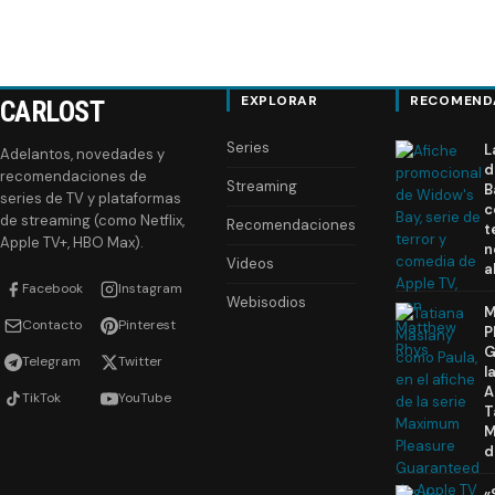
EXPLORAR
RECOMEND
CARLOST
Series
L
Adelantos, novedades y
d
recomendaciones de
Streaming
B
series de TV y plataformas
c
de streaming (como Netflix,
Recomendaciones
t
Apple TV+, HBO Max).
n
Videos
a
Facebook
Instagram
Webisodios
M
Contacto
Pinterest
P
G
Telegram
Twitter
l
A
TikTok
YouTube
T
M
d
«