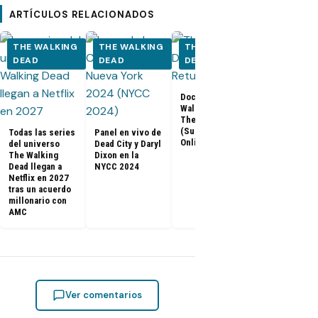
ARTÍCULOS RELACIONADOS
THE WALKING
THE WALKING
THE WALKING
THE WALK
DEAD
DEAD
DEAD
DEAD
Documental The
Walking Dead:
Los últimos
The Return
capítulos de
(Subtitulado
Todas las series
Panel en vivo de
Walking Dea
Online)
del universo
Dead City y Daryl
llegan a Netf
The Walking
Dixon en la
Latinoaméri
Dead llegan a
NYCC 2024
Netflix en 2027
tras un acuerdo
millonario con
AMC
Ver comentarios