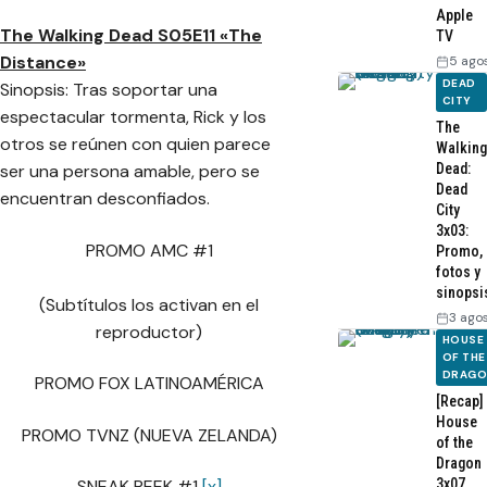
Apple
The Walking Dead S05E11 «The
TV
Distance»
5 ago
DEAD
Sinopsis: Tras soportar una
CITY
espectacular tormenta, Rick y los
The
otros se reúnen con quien parece
Walking
Dead:
ser una persona amable, pero se
Dead
encuentran desconfiados.
City
3x03:
PROMO AMC #1
Promo,
fotos y
sinopsi
(Subtítulos los activan en el
3 ago
reproductor)
HOUSE
OF THE
DRAG
PROMO FOX LATINOAMÉRICA
[Recap]
House
PROMO TVNZ (NUEVA ZELANDA)
of the
Dragon
SNEAK PEEK #1
[x]
3x07