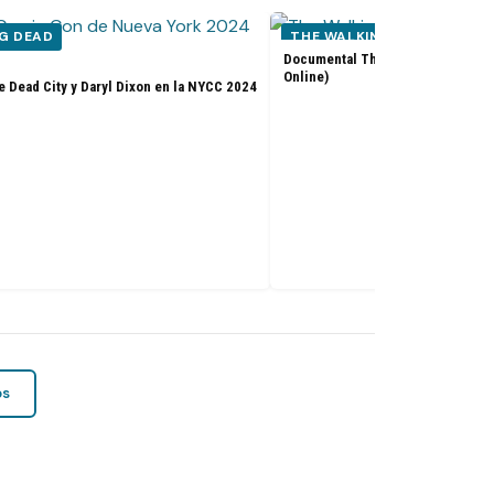
G DEAD
THE WALKING DEAD
Documental The Walking Dead: Th
Online)
e Dead City y Daryl Dixon en la NYCC 2024
os