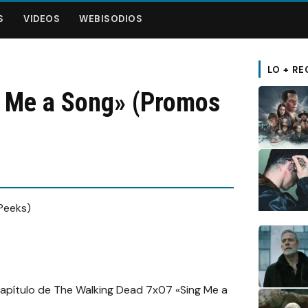
S
VIDEOS
WEBISODIOS
LO + RE
g Me a Song» (Promos
apítulo de The Walking Dead 7x07 «Sing Me a