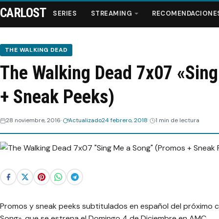
CARLOST
SERIES
STREAMING
RECOMENDACIONE
THE WALKING DEAD
The Walking Dead 7x07 «Sin
Series
+ Sneak Peeks)
Streaming
28 noviembre, 2016
Actualizado
24 febrero, 2018
1 min de lectura
Recomendaciones
Videos
Webisodios
Promos y sneak peeks subtitulados en español del próximo c
Song», que se estrena el Domingo 4 de Diciembre en AMC.