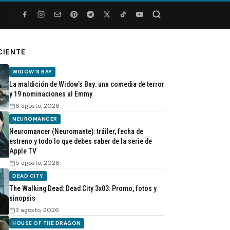
Buscar
CIENTE
WIDOW'S BAY
La maldición de Widow’s Bay: una comedia de terror
y 19 nominaciones al Emmy
6 agosto, 2026
NEUROMANCER
Neuromancer (Neuromante): tráiler, fecha de
estreno y todo lo que debes saber de la serie de
Apple TV
5 agosto, 2026
DEAD CITY
The Walking Dead: Dead City 3x03: Promo, fotos y
sinopsis
3 agosto, 2026
HOUSE OF THE DRAGON