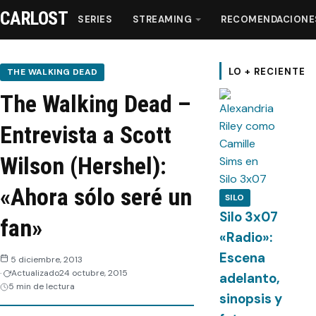
CARLOST
SERIES
STREAMING
RECOMENDACIONE
Series
LO + RECIENTE
THE WALKING DEAD
The Walking Dead –
Streaming
Entrevista a Scott
Recomendaciones
Wilson (Hershel):
Videos
«Ahora sólo seré un
SILO
Silo 3x07
fan»
Webisodios
«Radio»:
Escena
5 diciembre, 2013
Actualizado
24 octubre, 2015
adelanto,
5 min de lectura
sinopsis y