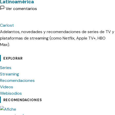
Latinoamérica
Ver comentarios
Carlost
Adelantos, novedades y recomendaciones de series de TV y
plataformas de streaming (como Netflix, Apple TV+, HBO
Max).
cebook
Instagram
Contacto
Pinterest
Telegram
Twitter
TikTok
YouTube
EXPLORAR
Series
Streaming
Recomendaciones
Videos
Webisodios
RECOMENDACIONES