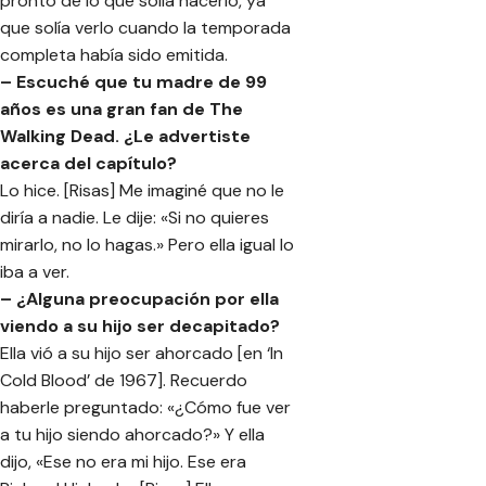
pronto de lo que solía hacerlo, ya
que solía verlo cuando la temporada
completa había sido emitida.
– Escuché que tu madre de 99
años es una gran fan de The
Walking Dead. ¿Le advertiste
acerca del capítulo?
Lo hice. [Risas] Me imaginé que no le
diría a nadie. Le dije: «Si no quieres
mirarlo, no lo hagas.» Pero ella igual lo
iba a ver.
– ¿Alguna preocupación por ella
viendo a su hijo ser decapitado?
Ella vió a su hijo ser ahorcado [en ‘In
Cold Blood’ de 1967]. Recuerdo
haberle preguntado: «¿Cómo fue ver
a tu hijo siendo ahorcado?» Y ella
dijo, «Ese no era mi hijo. Ese era