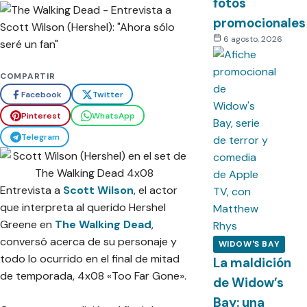
fotos
promocionales
6 agosto, 2026
COMPARTIR
Facebook
Twitter
Pinterest
WhatsApp
Telegram
Entrevista a
Scott Wilson
, el actor
que interpreta al querido Hershel
Greene en
The Walking Dead
,
conversó acerca de su personaje y
WIDOW'S BAY
todo lo ocurrido en el final de mitad
La maldición
de temporada, 4x08 «Too Far Gone».
de Widow’s
Bay: una