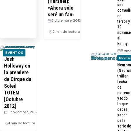
(Hershel):
una
«Ahora sólo
comedi
seré un fan»
de
5 diciembre, 2013
terror y
·
19
5 min de lectura
nomina
al
Emmy
6 ago
EVENTOS
NEURO
Josh
Neurom
Holloway en
(Neurom
la premiere
tráiler,
de Cirque du
fecha
Soleil
de
TOTEM
estreno
y todo
[Octubre
lo que
2012]
debes
3 noviembre, 2012
saber
·
de la
1 min de lectura
serie de