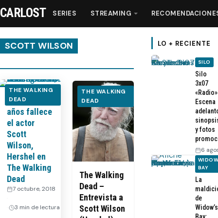
CARLOST
SERIES
STREAMING
RECOMENDACIONE
LO + RECIENTE
SCOTT WILSON
SILO
Series
Silo
3x07
THE WALKING
THE WALKING
«Radio»
A los 76
DEAD
Streaming
DEAD
Escena
años fallece
adelant
sinopsi
el actor
Recomendaciones
y fotos
Scott
promoc
Wilson,
6 ago
Videos
Hershel en
WIDOW
The Walking
BAY
The Walking
Dead
La
Webisodios
Dead –
7 octubre, 2018
maldici
Entrevista a
·
de
3 min de lectura
Widow’s
Scott Wilson
Bay: