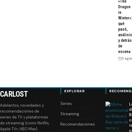
«The
Dragon
in
Winter»:
qué
pasó,
análisis
y detrás
de
escena
3 ago
EXPLORAR
RECOMEND
CARLOST
Series
L
Adelantos, novedades y
d
recomendaciones de
Streaming
B
series de TV y plataformas
c
de streaming (como Netflix,
Recomendaciones
t
Apple TV+, HBO Max).
n