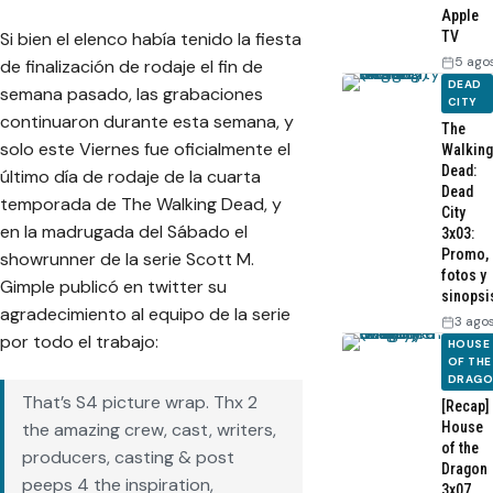
Apple
Si bien el elenco había tenido la fiesta
TV
5 ago
de finalización de rodaje el fin de
DEAD
semana pasado, las grabaciones
CITY
continuaron durante esta semana, y
The
solo este Viernes fue oficialmente el
Walking
Dead:
último día de rodaje de la cuarta
Dead
temporada de The Walking Dead, y
City
en la madrugada del Sábado el
3x03:
Promo,
showrunner de la serie Scott M.
fotos y
Gimple publicó en twitter su
sinopsi
agradecimiento al equipo de la serie
3 ago
por todo el trabajo:
HOUSE
OF THE
DRAG
That’s S4 picture wrap. Thx 2
[Recap]
House
the amazing crew, cast, writers,
of the
producers, casting & post
Dragon
peeps 4 the inspiration,
3x07