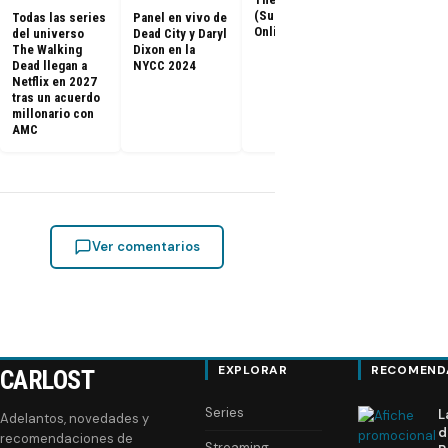
capítulos de
(Subtitulado
Todas las series
Panel en vivo de
Walking Dea
Online)
del universo
Dead City y Daryl
llegan a Netf
The Walking
Dixon en la
Latinoaméri
Dead llegan a
NYCC 2024
Netflix en 2027
tras un acuerdo
millonario con
AMC
Ver comentarios
EXPLORAR
RECOMEND
CARLOST
Series
L
Adelantos, novedades y
d
recomendaciones de
Streaming