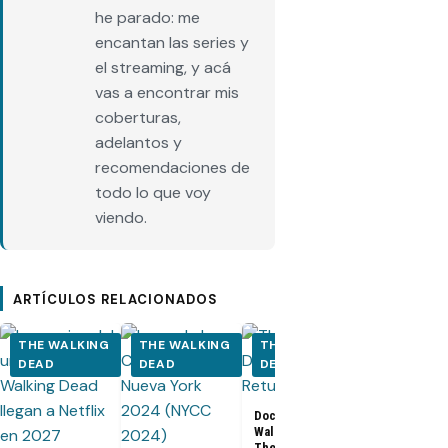
he parado: me
encantan las series y
el streaming, y acá
vas a encontrar mis
coberturas,
adelantos y
recomendaciones de
todo lo que voy
viendo.
ARTÍCULOS RELACIONADOS
THE WALKING
THE WALKING
THE WALKING
THE WALK
DEAD
DEAD
DEAD
DEAD
Documental The
Walking Dead:
Los últimos
The Return