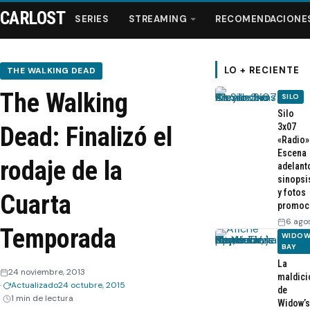
CARLOST
SERIES
STREAMING
RECOMENDACIONE
LO + RECIENTE
THE WALKING DEAD
The Walking
SILO
Series
Silo
3x07
Dead: Finalizó el
«Radio»
Streaming
Escena
rodaje de la
adelant
sinopsi
Recomendaciones
y fotos
Cuarta
promoc
Videos
6 ago
Temporada
WIDOW
BAY
Webisodios
La
24 noviembre, 2013
maldici
Actualizado
24 octubre, 2015
de
1 min de lectura
Widow’s