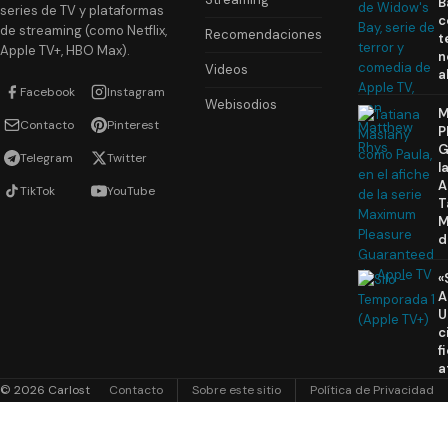
B
series de TV y plataformas
c
de streaming (como Netflix,
Recomendaciones
t
Apple TV+, HBO Max).
n
Videos
a
Facebook
Instagram
Webisodios
M
Contacto
Pinterest
P
G
Telegram
Twitter
l
A
TikTok
YouTube
T
M
d
«
A
U
c
f
a
© 2026 Carlost
Contacto
Sobre este sitio
Política de Privacidad