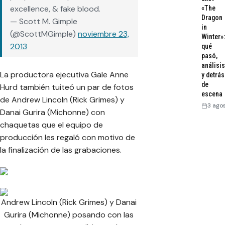
excellence, & fake blood.
«The
Dragon
— Scott M. Gimple
in
(@ScottMGimple)
noviembre 23,
Winter»:
2013
qué
pasó,
análisis
La productora ejecutiva Gale Anne
y detrás
de
Hurd también tuiteó un par de fotos
escena
de Andrew Lincoln (Rick Grimes) y
3 ago
Danai Gurira (Michonne) con
chaquetas que el equipo de
producción les regaló con motivo de
la finalización de las grabaciones.
Andrew Lincoln (Rick Grimes) y Danai
Gurira (Michonne) posando con las