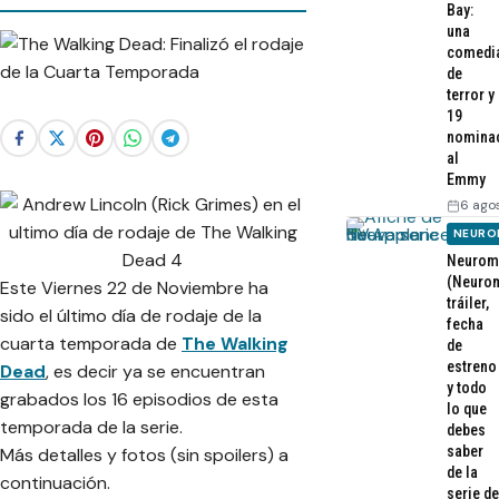
Bay:
una
comedi
de
terror y
19
nomina
al
Emmy
6 ago
NEURO
Neurom
(Neurom
Este Viernes 22 de Noviembre ha
tráiler,
sido el último día de rodaje de la
fecha
cuarta temporada de
The Walking
de
estreno
Dead
, es decir ya se encuentran
y todo
grabados los 16 episodios de esta
lo que
temporada de la serie.
debes
saber
Más detalles y fotos (sin spoilers) a
de la
continuación.
serie de