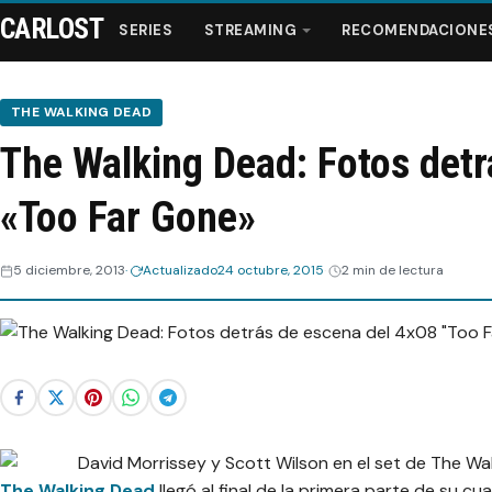
CARLOST
SERIES
STREAMING
RECOMENDACIONE
THE WALKING DEAD
The Walking Dead: Fotos detr
Series
«Too Far Gone»
Streaming
5 diciembre, 2013
Actualizado
24 octubre, 2015
2 min de lectura
Recomendaciones
Videos
Webisodios
The Walking Dead
llegó al final de la primera parte de su c