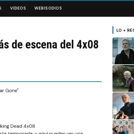
S
VIDEOS
WEBISODIOS
LO + RE
ás de escena del 4x08
uarta temporada, y aquí puedes ver una