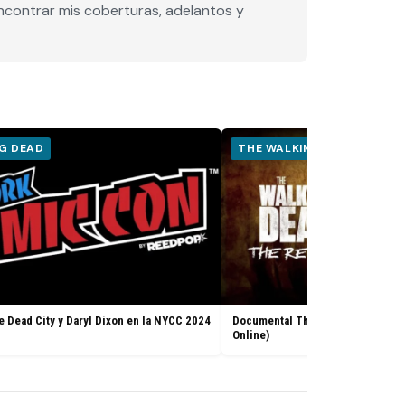
encontrar mis coberturas, adelantos y
G DEAD
THE WALKING DEAD
e Dead City y Daryl Dixon en la NYCC 2024
Documental The Walking Dead: Th
Online)