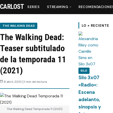
CARLOST
SERIES
STREAMING
RECOMENDACIONE
Series
LO + RECIENTE
THE WALKING DEAD
The Walking Dead:
Streaming
Teaser subtitulado
Recomendaciones
de la temporada 11
Videos
(2021)
SILO
Silo 3x07
Webisodios
8 abril, 2021
1 min de lectura
«Radio»:
Escena
adelanto,
sinopsis y
The Walking Dead Temporada 11 (2021)