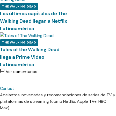
THE WALKING DEAD
Los últimos capítulos de The
Walking Dead llegan a Netflix
Latinoamérica
THE WALKING DEAD
Tales of the Walking Dead
llega a Prime Video
Latinoamérica
Ver comentarios
Carlost
Adelantos, novedades y recomendaciones de series de TV y
plataformas de streaming (como Netflix, Apple TV+, HBO
Max).
cebook
Instagram
Contacto
Pinterest
Telegram
Twitter
TikTok
YouTube