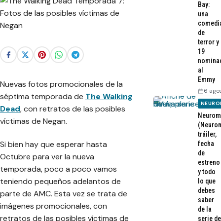
Bay:
una
comedi
de
terror y
19
nomina
al
Emmy
Nuevas fotos promocionales de la
6 ago
séptima temporada de
The Walking
NEURO
Dead
, con retratos de las posibles
Neurom
víctimas de Negan.
(Neurom
tráiler,
Si bien hay que esperar hasta
fecha
de
Octubre para ver la nueva
estreno
temporada, poco a poco vamos
y todo
teniendo pequeños adelantos de
lo que
debes
parte de AMC. Esta vez se trata de
saber
imágenes promocionales, con
de la
retratos de las posibles víctimas de
serie de