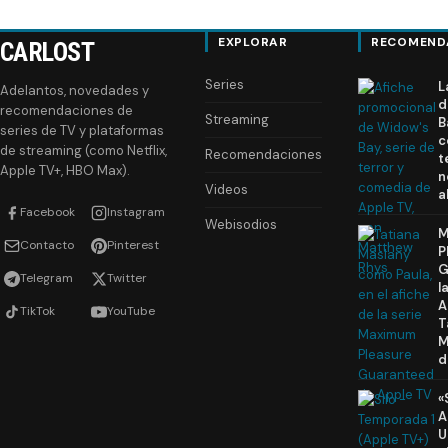
EXPLORAR
RECOMEND
CARLOST
Series
L
Adelantos, novedades y
d
recomendaciones de
Streaming
B
series de TV y plataformas
c
de streaming (como Netflix,
Recomendaciones
t
Apple TV+, HBO Max).
n
Videos
a
Facebook
Instagram
Webisodios
M
Contacto
Pinterest
P
G
Telegram
Twitter
l
A
TikTok
YouTube
T
M
d
«
A
U