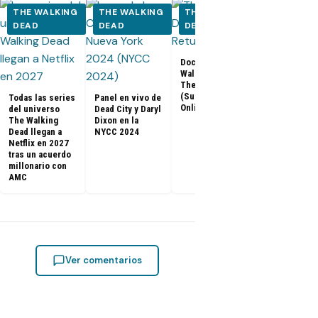
THE WALKING
THE WALKING
THE WALKING
THE WALK
DEAD
DEAD
DEAD
DEAD
Los últimos
Documental The
capítulos de
Walking Dead:
Walking Dea
The Return
llegan a Netf
(Subtitulado
Todas las series
Panel en vivo de
Latinoaméri
Online)
del universo
Dead City y Daryl
The Walking
Dixon en la
Dead llegan a
NYCC 2024
Netflix en 2027
tras un acuerdo
millonario con
AMC
Ver comentarios