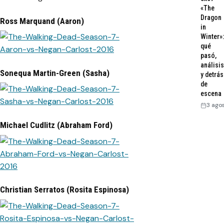
«The
Dragon
Ross Marquand (Aaron)
in
Winter»:
qué
pasó,
análisis
Sonequa Martin-Green (Sasha)
y detrás
de
escena
3 ago
Michael Cudlitz (Abraham Ford)
Christian Serratos (Rosita Espinosa)