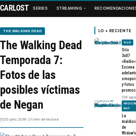
CARLOST
SERIES
STREAMING
RECOMENDACIONE
LO + RECIENTE
THE WALKING DEAD
The Walking Dead
SILO
Series
Silo
3x07
Temporada 7:
«Radio»
Streaming
Escena
Fotos de las
adelant
sinopsi
Recomendaciones
y fotos
posibles víctimas
promoc
Videos
6 ago
de Negan
WIDOW
BAY
Webisodios
La
20 julio, 2016
1 min de lectura
maldici
de
Widow’s