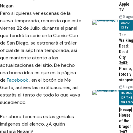
Apple
Negan.
TV
Pero si quieres ver escenas de la
5 ago
nueva temporada, recuerda que este
DEAD
viernes 22 de Julio, durante el panel
CITY
The
que tendrá la serie en la Comic-Con
Walking
de San Diego, se estrenará el tráiler
Dead:
oficial de la séptima temporada, así
Dead
que mantente atento a las
City
3x03:
actualizaciones del sitio. De hecho
Promo,
una buena idea es que en la página
fotos y
de
Facebook
, en el botón de
Me
sinopsi
3 ago
Gusta
, actives las notificaciones, así
HOUSE
estarás al tanto de todo lo que vaya
OF THE
sucediendo.
DRAG
[Recap]
House
Por ahora tenemos estas geniales
of the
imágenes del elenco. ¿A quién
Dragon
matará Negan?
3x07