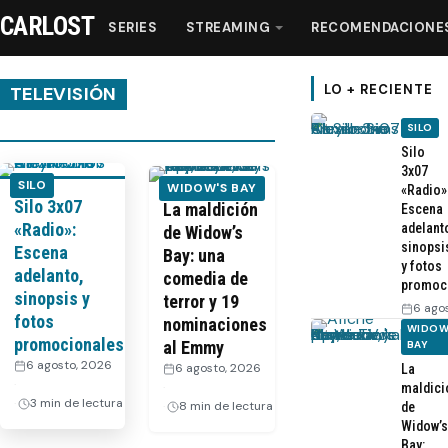
CARLOST
SERIES
STREAMING
RECOMENDACIONE
LO + RECIENTE
TELEVISIÓN
SILO
Series
Silo
3x07
SILO
WIDOW'S BAY
«Radio»
Silo 3x07
Streaming
La maldición
Escena
«Radio»:
adelant
de Widow’s
sinopsi
Escena
Bay: una
Recomendaciones
y fotos
adelanto,
comedia de
promoc
sinopsis y
terror y 19
6 ago
Videos
fotos
nominaciones
WIDOW
promocionales
al Emmy
BAY
6 agosto, 2026
6 agosto, 2026
La
Webisodios
·
·
maldici
3 min de lectura
8 min de lectura
de
Widow’s
Bay: