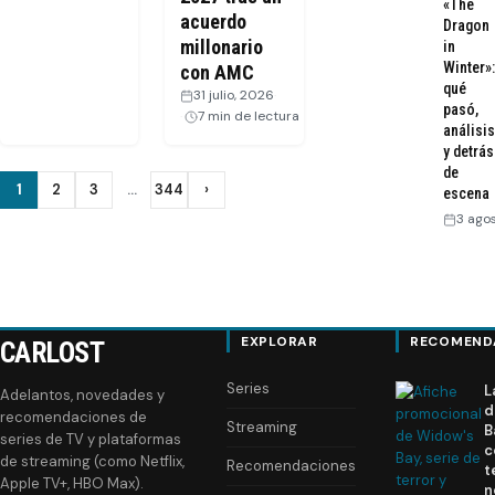
«The
acuerdo
Dragon
millonario
in
Winter»:
con AMC
qué
31 julio, 2026
·
pasó,
7 min de lectura
análisis
y detrás
de
Paginación
1
2
3
…
344
›
escena
Siguiente
3 ago
de
entradas
EXPLORAR
RECOMEND
CARLOST
Series
L
Adelantos, novedades y
d
recomendaciones de
Streaming
B
series de TV y plataformas
c
de streaming (como Netflix,
Recomendaciones
t
Apple TV+, HBO Max).
n