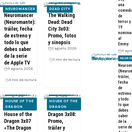
una
NEUROMANCER
DEAD CITY
comedi
Neuromancer
The Walking
de
(Neuromante):
Dead: Dead
terror y
19
tráiler, fecha
City 3x03:
nomina
de estreno y
Promo, fotos
al
todo lo que
y sinopsis
Emmy
debes saber
3 agosto, 2026
6 ago
·
de la serie
NEURO
3 min de lectura
de Apple TV
Neurom
5 agosto, 2026
(Neurom
·
tráiler,
4 min de lectura
fecha
de
estreno
y todo
HOUSE OF THE
HOUSE OF THE
lo que
[Recap]
DRAGON
House of the
DRAGON
debes
House of the
Dragon 3x08:
saber
Dragon 3x07
Promo,
de la
«The Dragon
tráiler y
serie de