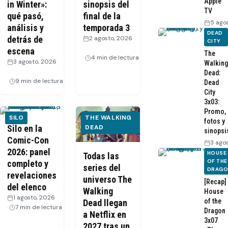
Apple
in Winter»:
sinopsis del
TV
qué pasó,
final de la
5 ago
análisis y
temporada 3
DEAD
detrás de
2 agosto, 2026
CITY
·
escena
The
4 min de lectura
3 agosto, 2026
Walking
·
Dead:
9 min de lectura
Dead
City
3x03:
Promo,
SILO
THE WALKING
fotos y
Silo en la
DEAD
sinopsi
Comic-Con
3 ago
2026: panel
HOUSE
Todas las
OF THE
completo y
series del
DRAG
revelaciones
universo The
[Recap]
del elenco
Walking
House
1 agosto, 2026
·
of the
Dead llegan
7 min de lectura
Dragon
a Netflix en
3x07
2027 tras un