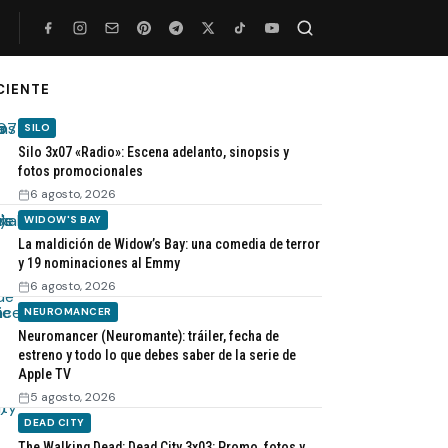
CIENTE
Buscar
SILO
Silo 3x07 «Radio»: Escena adelanto, sinopsis y
fotos promocionales
6 agosto, 2026
WIDOW'S BAY
La maldición de Widow’s Bay: una comedia de terror
y 19 nominaciones al Emmy
6 agosto, 2026
NEUROMANCER
Neuromancer (Neuromante): tráiler, fecha de
estreno y todo lo que debes saber de la serie de
Apple TV
5 agosto, 2026
DEAD CITY
The Walking Dead: Dead City 3x03: Promo, fotos y