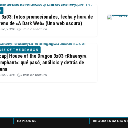
O
o 3x03: fotos promocionales, fecha y hora de
reno de «A Dark Web» (Una web oscura)
julio, 2026
·
3 min de lectura
USE OF THE DRAGON
cap] House of the Dragon 3x03 «Rhaenyra
umphant»: qué pasó, análisis y detrás de
ena
julio, 2026
·
7 min de lectura
EXPLORAR
RECOMENDACION