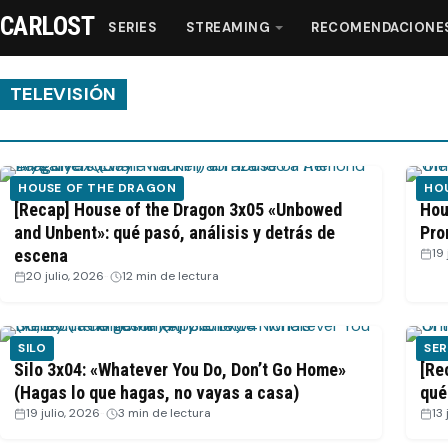
CARLOST
SERIES
STREAMING
RECOMENDACIONE
TELEVISIÓN
Series
HOUSE OF THE DRAGON
HO
Streaming
[Recap] House of the Dragon 3x05 «Unbowed
Hou
and Unbent»: qué pasó, análisis y detrás de
Pro
escena
19 
Recomendaciones
20 julio, 2026
·
12 min de lectura
Videos
SILO
SER
Silo 3x04: «Whatever You Do, Don’t Go Home»
[Re
Webisodios
(Hagas lo que hagas, no vayas a casa)
qué
19 julio, 2026
·
3 min de lectura
13 