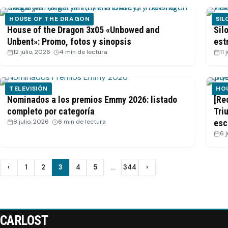
HOUSE OF THE DRAGON
SIL
House of the Dragon 3x05 «Unbowed and
Sil
Unbent»: Promo, fotos y sinopsis
est
12 julio, 2026
·
4 min de lectura
11 
TELEVISIÓN
HO
Nominados a los premios Emmy 2026: listado
[Re
completo por categoría
Tri
8 julio, 2026
·
6 min de lectura
esc
6 
Paginación
‹
1
2
3
4
5
…
344
›
Anterior
Siguiente
de
entradas
CARLOST