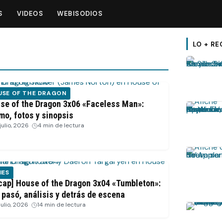
S
VIDEOS
WEBISODIOS
LO + RE
USE OF THE DRAGON
se of the Dragon 3x06 «Faceless Man»:
mo, fotos y sinopsis
julio, 2026
·
4 min de lectura
IES
cap] House of the Dragon 3x04 «Tumbleton»:
 pasó, análisis y detrás de escena
julio, 2026
·
14 min de lectura