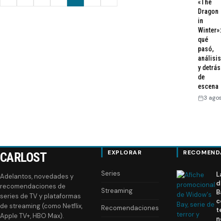
Anterior
Siguiente
«The
Dragon
de
in
Winter»:
entradas
qué
pasó,
análisis
y detrás
de
escena
3 ago
EXPLORAR
RECOMEND
CARLOST
Series
L
Adelantos, novedades y
d
recomendaciones de
Streaming
B
series de TV y plataformas
c
de streaming (como Netflix,
Recomendaciones
t
Apple TV+, HBO Max).
n