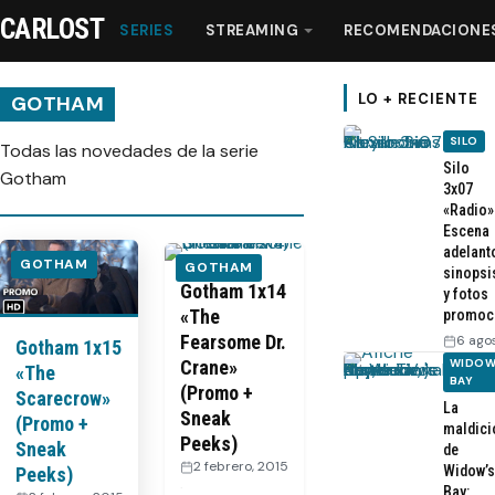
CARLOST
SERIES
STREAMING
RECOMENDACIONE
LO + RECIENTE
GOTHAM
SILO
Todas las novedades de la serie
Series
Silo
Gotham
3x07
«Radio»
Streaming
Escena
adelant
GOTHAM
GOTHAM
sinopsi
Recomendaciones
Gotham 1x14
y fotos
«The
promoc
Fearsome Dr.
6 ago
Gotham 1x15
Videos
Crane»
WIDOW
«The
BAY
(Promo +
Scarecrow»
La
Webisodios
Sneak
(Promo +
maldici
Peeks)
Sneak
de
2 febrero, 2015
Widow’s
Peeks)
·
Bay: