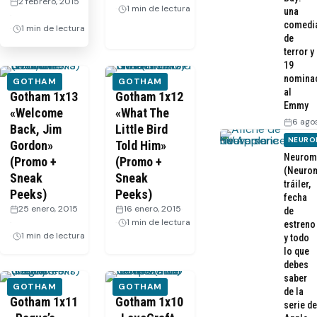
2 febrero, 2015
1 min de lectura
una
·
comedi
1 min de lectura
de
terror y
19
nomina
GOTHAM
GOTHAM
al
Gotham 1x13
Gotham 1x12
Emmy
«Welcome
«What The
6 ago
Back, Jim
Little Bird
NEURO
Gordon»
Told Him»
Neurom
(Promo +
(Promo +
(Neurom
Sneak
Sneak
tráiler,
Peeks)
Peeks)
fecha
25 enero, 2015
16 enero, 2015
·
de
·
1 min de lectura
estreno
1 min de lectura
y todo
lo que
debes
saber
GOTHAM
GOTHAM
de la
Gotham 1x11
Gotham 1x10
serie de