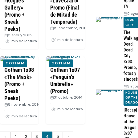
«Rogue’s
«LoveCraft»
Apple
TV
Gallery»
Promo (Final
5 ago
(Promo +
de Mitad de
DEAD
Sneak
Temporada)
CITY
Peeks)
19 noviembre, 2014
The
·
5 enero, 2015
·
Walking
1 min de lectura
1 min de lectura
Dead:
Dead
City
3x03:
GOTHAM
GOTHAM
Promo,
Gotham 1x08
Gotham 1x07
fotos y
«The Mask»
«Penguin’s
sinopsi
(Promo +
Umbrella»
3 ago
Sneak
(Promo)
HOUSE
Peeks)
31 octubre, 2014
OF THE
DRAG
·
8 noviembre, 2014
1 min de lectura
[Recap]
·
House
1 min de lectura
of the
Dragon
3x07
Paginación
‹
1
2
3
4
5
›