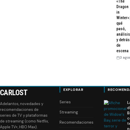
«The
Dragon
in
Winter»:
qué
pasó,
análisis
y detrás
de
escena
3 ago
EXPLORAR
RECOMEND
CARLOST
Series
L
Adelantos, novedades y
d
recomendaciones de
Streaming
B
series de TV y plataformas
c
de streaming (como Netflix,
Recomendaciones
t
Apple TV+, HBO Max).
n