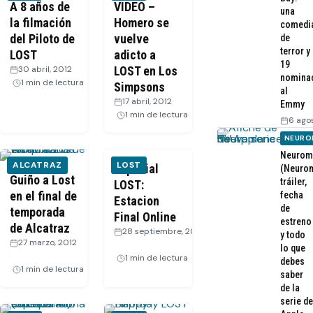
A 8 años de
VIDEO –
una
la filmación
Homero se
comedi
del Piloto de
vuelve
de
terror y
LOST
adicto a
19
30 abril, 2012
·
LOST en Los
nomina
1 min de lectura
Simpsons
al
17 abril, 2012
·
Emmy
1 min de lectura
6 ago
NEURO
Neurom
ALCATRAZ
LOST
Especial
(Neurom
Guiño a Lost
tráiler,
LOST:
en el final de
fecha
Estacion
de
temporada
Final Online
estreno
de Alcatraz
28 septiembre, 2011
y todo
27 marzo, 2012
·
lo que
·
1 min de lectura
debes
1 min de lectura
saber
de la
serie de