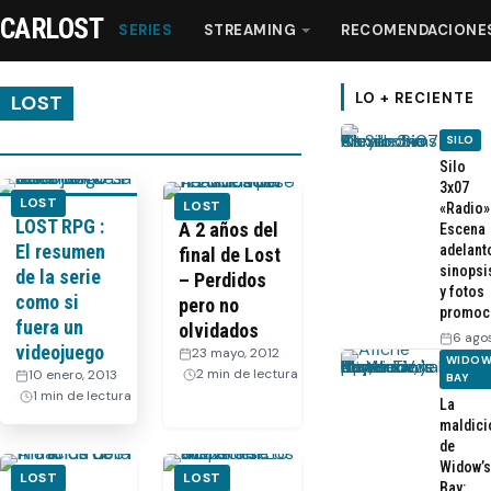
CARLOST
SERIES
STREAMING
RECOMENDACIONE
LO + RECIENTE
LOST
SILO
Series
Silo
3x07
LOST
LOST
«Radio»
LOST RPG :
Streaming
A 2 años del
Escena
El resumen
adelant
final de Lost
sinopsi
de la serie
– Perdidos
Recomendaciones
y fotos
como si
pero no
promoc
fuera un
olvidados
6 ago
Videos
videojuego
23 mayo, 2012
·
WIDOW
2 min de lectura
10 enero, 2013
·
BAY
1 min de lectura
La
Webisodios
maldici
de
Widow’s
LOST
LOST
Bay: