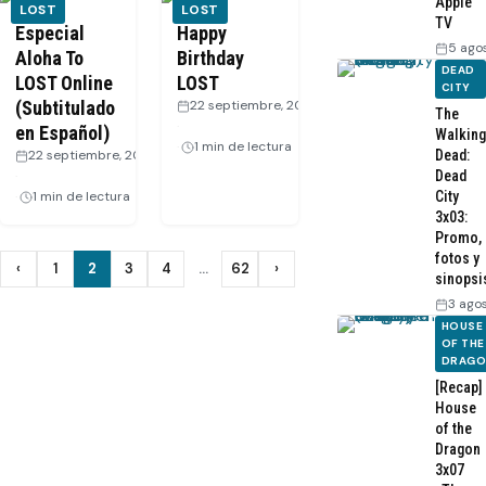
Apple
LOST
LOST
TV
Especial
Happy
5 ago
Aloha To
Birthday
DEAD
LOST Online
LOST
CITY
(Subtitulado
22 septiembre, 2011
The
·
en Español)
Walking
1 min de lectura
22 septiembre, 2011
Dead:
·
Dead
1 min de lectura
City
3x03:
Promo,
fotos y
Paginación
‹
1
2
3
4
…
62
›
Anterior
Siguiente
sinopsi
de
3 ago
HOUSE
entradas
OF THE
DRAG
[Recap]
House
of the
Dragon
3x07