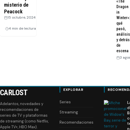
«The
misterio de
Dragon
Peacock
in
15 octubre, 2024
Winter»:
·
qué
4 min de lectura
pasó,
análisis
y detrás
de
escena
3 ago
EXPLORAR
RECOMEND
CARLOST
Series
L
Adelantos, novedades y
d
recomendaciones de
Streaming
B
series de TV y plataformas
c
de streaming (como Netflix,
Recomendaciones
t
Apple TV+, HBO Max).
n