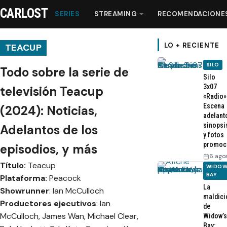
CARLOST
SERIES
STREAMING
RECOMENDACIONE
LO + RECIENTE
TEACUP
SILO
Todo sobre la serie de
Series
Silo
3x07
televisión Teacup
«Radio»
Streaming
Escena
(2024): Noticias,
adelant
sinopsi
Adelantos de los
Recomendaciones
y fotos
promoc
episodios, y más
6 ago
Videos
Título:
Teacup
WIDOW
BAY
Plataforma:
Peacock
La
Webisodios
Showrunner
: Ian McCulloch
maldici
Productores ejecutivos
: Ian
de
McCulloch, James Wan, Michael Clear,
Widow’s
Bay: