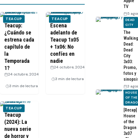
Apple
TV
5 ago
TEACUP
TEACUP
DEAD
Teacup:
Escena
CITY
¿Cuándo se
adelanto de
The
Walking
estrena cada
Teacup 1x05
Dead:
capítulo de
+ 1x06: No
Dead
la
confíes en
City
Temporada
nadie
3x03:
1?
24 octubre, 2024
Promo,
·
fotos y
24 octubre, 2024
3 min de lectura
sinopsi
·
3 min de lectura
3 ago
HOUSE
OF THE
DRAG
TEACUP
[Recap]
Teacup
House
(2024): La
of the
Dragon
nueva serie
3x07
de horror y