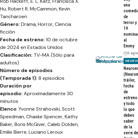
Rob Hackett, E. L. Katz, Francisca X.
una
Hu, Robert R. McCammon, Kevin
comedi
Tancharoen
de
terror y
Género:
Drama, Horror, Ciencia
19
ficción
nomina
Fecha de estreno:
10 de octubre
al
Emmy
de 2024 en Estados Unidos
6 ago
Clasificación:
TV-MA (Sólo para
NEURO
adultos)
Neurom
Número de episodios
(Neurom
(Temporada 1):
8 episodios
tráiler,
Duración por
fecha
de
episodio:
Aproximadamente 30
estreno
minutos
y todo
Elenco
: Yvonne Strahovski, Scott
lo que
debes
Speedman, Chaske Spencer, Kathy
saber
Baker, Boris McGiver, Caleb Dolden,
de la
Emilie Bierre, Luciano Leroux
serie de