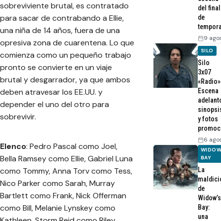
sobreviviente brutal, es contratado
del final
para sacar de contrabando a Ellie,
de
tempor
una niña de 14 años, fuera de una
9 ago
opresiva zona de cuarentena. Lo que
SILO
comienza como un pequeño trabajo
Silo
pronto se convierte en un viaje
3x07
brutal y desgarrador, ya que ambos
«Radio»
Escena
deben atravesar los EE.UU. y
adelant
depender el uno del otro para
sinopsi
sobrevivir.
y fotos
promoc
6 ago
Elenco
: Pedro Pascal como Joel,
WIDOW
Bella Ramsey como Ellie, Gabriel Luna
BAY
La
como Tommy, Anna Torv como Tess,
maldici
Nico Parker como Sarah, Murray
de
Bartlett como Frank, Nick Offerman
Widow’s
como Bill, Melanie Lynskey como
Bay:
una
Kathleen, Storm Reid como Riley,