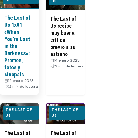
US
US
The Last of
The Last of
Us 1x01
Us recibe
«When
muy buena
You’re Lost
crítica
in the
previo a su
Darkness»:
estreno
Promos,
14 enero, 2023
·
3 min de lectura
fotos y
sinopsis
15 enero, 2023
·
2 min de lectura
THE LAST OF
THE LAST OF
US
US
The Last of
The Last of