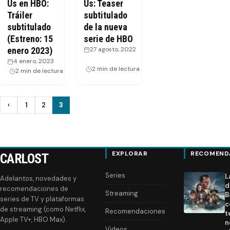
Us en HBO:
Us: Teaser
Tráiler
subtitulado
subtitulado
de la nueva
(Estreno: 15
serie de HBO
enero 2023)
27 agosto, 2022
·
4 enero, 2023
·
2 min de lectura
2 min de lectura
Paginación
‹
1
2
3
Anterior
de
entradas
EXPLORAR
RECOMEND
CARLOST
Series
L
Adelantos, novedades y
d
recomendaciones de
Streaming
B
series de TV y plataformas
c
de streaming (como Netflix,
Recomendaciones
t
Apple TV+, HBO Max).
n
Videos