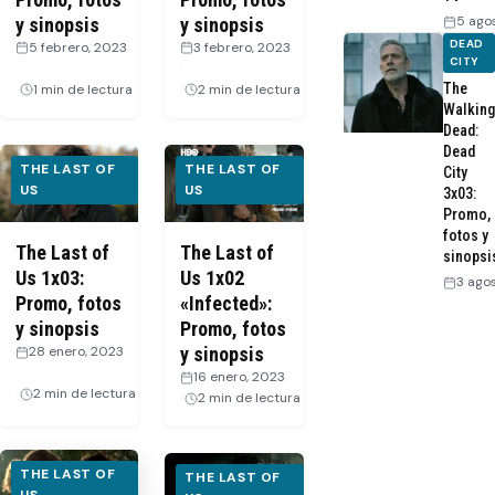
5 ago
y sinopsis
y sinopsis
DEAD
5 febrero, 2023
3 febrero, 2023
CITY
·
·
The
1 min de lectura
2 min de lectura
Walking
Dead:
Dead
THE LAST OF
THE LAST OF
City
US
US
3x03:
Promo,
fotos y
The Last of
The Last of
sinopsi
Us 1x03:
Us 1x02
3 ago
Promo, fotos
«Infected»:
y sinopsis
Promo, fotos
28 enero, 2023
y sinopsis
·
16 enero, 2023
·
2 min de lectura
2 min de lectura
THE LAST OF
THE LAST OF