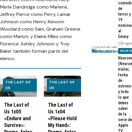
comedi
Merle Dandridge como Marlene,
de
Jeffrey Pierce como Perry, Lamar
terror y
19
Johnson como Henry, Keivonn
nomina
Woodard como Sam, Graham Greene
al
como Marlon, y Elaine Miles como
Emmy
Florence. Ashley Johnson y Troy
6 ago
Baker también forman parte del
NEURO
elenco.
Neurom
(Neurom
tráiler,
fecha
de
THE LAST OF
THE LAST OF
estreno
US
US
y todo
lo que
debes
The Last of
The Last of
saber
Us 1x05
Us 1x04
de la
«Endure and
«Please Hold
serie de
Survive»:
My Hand»:
Apple
TV
Promo, fotos
Promo, fotos