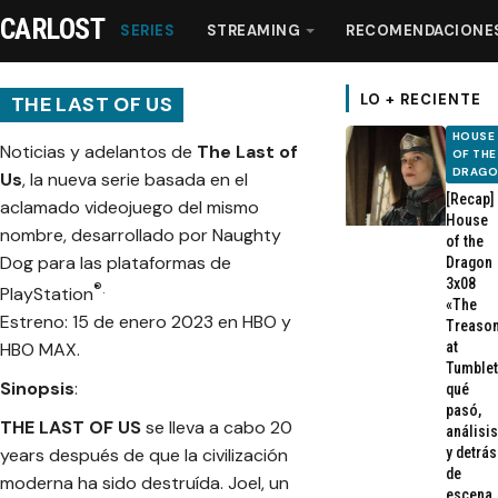
CARLOST
SERIES
STREAMING
RECOMENDACIONE
LO + RECIENTE
THE LAST OF US
HOUSE
Noticias y adelantos de
The Last of
OF THE
Series
DRAG
Us
, la nueva serie basada en el
[Recap]
aclamado videojuego del mismo
House
Streaming
nombre, desarrollado por Naughty
of the
Dog para las plataformas de
Dragon
3x08
®.
Recomendaciones
PlayStation
«The
Estreno: 15 de enero 2023 en HBO y
Treaso
at
HBO MAX.
Videos
Tumblet
Sinopsis
:
qué
pasó,
Webisodios
THE LAST OF US
se lleva a cabo 20
análisis
y detrás
years después de que la civilización
de
moderna ha sido destruída. Joel, un
escena