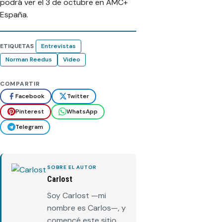
podrá ver el 3 de octubre en AMC+
España.
ETIQUETAS
Entrevistas
Norman Reedus
Video
COMPARTIR
Facebook
Twitter
Pinterest
WhatsApp
Telegram
SOBRE EL AUTOR
Carlost
Soy Carlost —mi
nombre es Carlos—, y
comencé este sitio