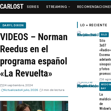
CARLOST
SERIES
STREAMING
RECOMENDACIONE
LO + RECIENTE
DARYL DIXON
VIDEOS – Norman
SILO
Series
Silo
3x07
Reedus en el
«Radio»
Streaming
Escena
programa español
adelant
sinopsi
Recomendaciones
y fotos
«La Revuelta»
promoc
Videos
6 ago
WIDOW
24 septiembre, 2024
BAY
Actualizado
4 julio, 2026
1 min de lectura
Webisodios
La
maldici
de
Widow’s