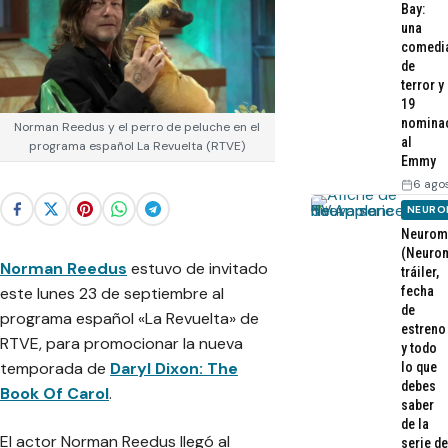
Bay:
una
comedi
de
terror y
19
nomina
Norman Reedus y el perro de peluche en el
al
programa español La Revuelta (RTVE)
Emmy
6 ago
NEURO
Neurom
(Neurom
Norman Reedus
estuvo de invitado
tráiler,
fecha
este lunes 23 de septiembre al
de
programa español «La Revuelta» de
estreno
RTVE, para promocionar la nueva
y todo
temporada de
Daryl Dixon: The
lo que
debes
Book Of Carol
.
saber
de la
El actor Norman Reedus llegó al
serie de