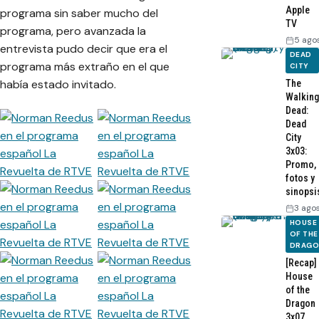
Apple
programa sin saber mucho del
TV
programa, pero avanzada la
5 ago
entrevista pudo decir que era el
DEAD
programa más extraño en el que
CITY
había estado invitado.
The
Walking
Dead:
Dead
City
3x03:
Promo,
fotos y
sinopsi
3 ago
HOUSE
OF THE
DRAG
[Recap]
House
of the
Dragon
3x07