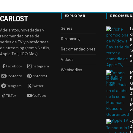
EXPLORAR
RECOMEND
CARLOST
Series
L
Adelantos, novedades y
d
recomendaciones de
Streaming
B
series de TV y plataformas
c
de streaming (como Netflix,
Recomendaciones
t
Apple TV+, HBO Max).
n
Videos
a
Facebook
Instagram
Webisodios
M
Contacto
Pinterest
P
G
Telegram
Twitter
l
A
TikTok
YouTube
T
M
d
«
A
U