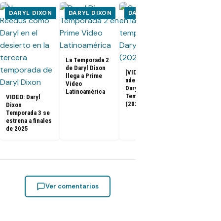
DARYL DIXON
DARYL DIXON
DARYL DIXON
DARYL DI
La Temporada 2
de Daryl Dixon
[VIDEO] Primer
llega a Prime
adelanto de
Video
Daryl Dixon
Daryl Dixon
Latinoamérica
2x06: Promo
Temporada 3
VIDEO: Daryl
subtitulada 
(2025)
Dixon
español, fot
Temporada 3 se
sinopsis (Fi
estrena a finales
de Temporad
de 2025
Ver comentarios