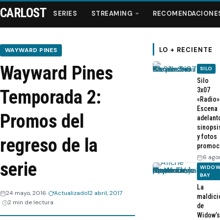
CARLOST
SERIES
STREAMING
RECOMENDACIONE
LO + RECIENTE
WAYWARD PINES
Wayward Pines
SILO
Series
Silo
3x07
Temporada 2:
«Radio»
Streaming
Escena
Promos del
adelant
sinopsi
Recomendaciones
y fotos
regreso de la
promoc
Videos
6 ago
serie
WIDOW
BAY
Webisodios
La
24 mayo, 2016
Actualizado
12 abril, 2017
maldici
2 min de lectura
de
Widow’s