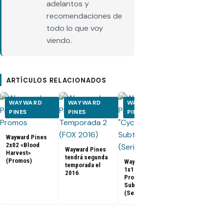
adelantos y
recomendaciones de
todo lo que voy
viendo.
ARTÍCULOS RELACIONADOS
WAYWARD
WAYWARD
WAYWARD
WAYWAR
PINES
PINES
PINES
PINES
Wayward Pin
Wayward Pines
1x09 «A
2x02 «Blood
Reckoning»
Wayward Pines
Harvest»
Promo
tendrá segunda
(Promos)
Wayward Pines
Subtitulada 
temporada el
1x10 «Cycle»
Español
2016
Promos
Subtituladas
(Series Finale)