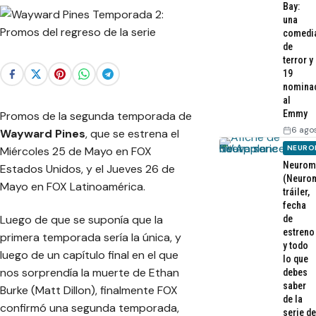
Bay:
una
comedi
de
terror y
19
nomina
al
Emmy
Promos de la segunda temporada de
6 ago
Wayward Pines
, que se estrena el
NEURO
Miércoles 25 de Mayo en FOX
Neurom
Estados Unidos, y el Jueves 26 de
(Neurom
Mayo en FOX Latinoamérica.
tráiler,
fecha
Luego de que se suponía que la
de
estreno
primera temporada sería la única, y
y todo
luego de un capítulo final en el que
lo que
nos sorprendía la muerte de Ethan
debes
saber
Burke (Matt Dillon), finalmente FOX
de la
confirmó una segunda temporada,
serie de