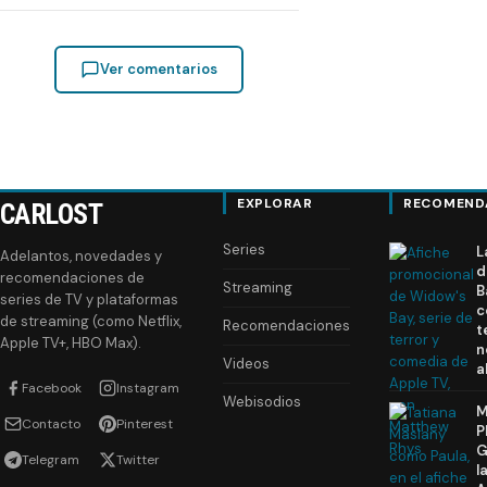
Ver comentarios
EXPLORAR
RECOMEND
CARLOST
Series
L
Adelantos, novedades y
d
recomendaciones de
Streaming
B
series de TV y plataformas
c
de streaming (como Netflix,
Recomendaciones
t
Apple TV+, HBO Max).
n
Videos
a
Facebook
Instagram
Webisodios
M
Contacto
Pinterest
P
G
Telegram
Twitter
l