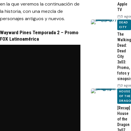
en la que veremos la continuación de
Apple
TV
la historia, con una mezcla de
5 ago
personajes antiguos y nuevos.
DEAD
CITY
Wayward Pines Temporada 2 – Promo
The
FOX Latinoamérica
Walking
Dead:
Dead
City
3x03:
Promo,
fotos y
sinopsi
3 ago
HOUSE
OF THE
DRAG
[Recap]
House
of the
Dragon
3x07