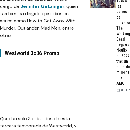
Todas
cargo de
Jennifer Getzinger
,
quien
las
series
también ha dirigido episodios en
del
series como How to Get Away With
univers
Murder, Outlander, Mad Men, entre
The
Walking
otras.
Dead
llegan a
Netflix
Westworld 3x06 Promo
en 2027
tras un
acuerd
millona
con
AMC
31 jul
Quedan solo 3 episodios de esta
tercera temporada de Westworld, y