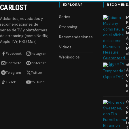
EXPLORAR
RECOMEND
CARLOST
Series
M
Adelantos, novedades y
P
recomendaciones de
Streaming
G
series de TV y plataformas
l
de streaming (como Netflix,
Recomendaciones
A
Apple TV+, HBO Max).
c
Videos
M
Facebook
Instagram
d
Webisodios
Contacto
Pinterest
«
A
Telegram
Twitter
U
c
TikTok
YouTube
f
a
S
c
P
n
f
2