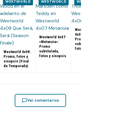
WESTWORLD
WESTWORLD
WESTWORLD
WESTWOR
Westworld
Westworld 4
4x06 «Fidelity»:
«Zhuangzi»:
Westworld 4x07
Promo
Promo
«Metanoia»:
subtitulada,
subtitulada,
Promo
fotos y sinopsis
fotos y sino
subtitulada,
Westworld 4x08:
fotos y sinopsis
Promo, fotos y
sinopsis (Final
de Temporada)
Ver comentarios