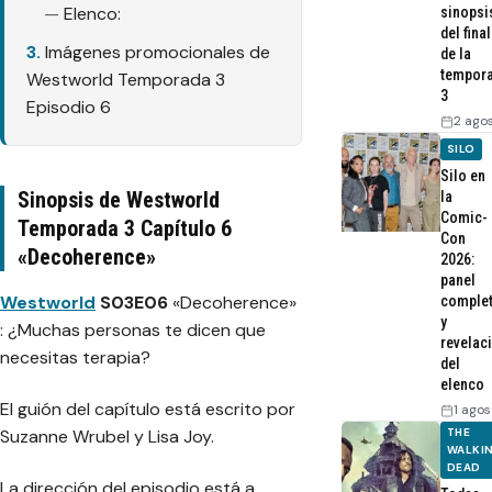
Elenco:
sinopsi
del final
Imágenes promocionales de
de la
tempor
Westworld Temporada 3
3
Episodio 6
2 ago
SILO
Silo en
Sinopsis de Westworld
la
Comic-
Temporada 3 Capítulo 6
Con
«Decoherence»
2026:
panel
Westworld
S03E06
«Decoherence»
comple
y
: ¿Muchas personas te dicen que
revelac
necesitas terapia?
del
elenco
El guión del capítulo está escrito por
1 agos
Suzanne Wrubel y Lisa Joy.
THE
WALKI
DEAD
La dirección del episodio está a