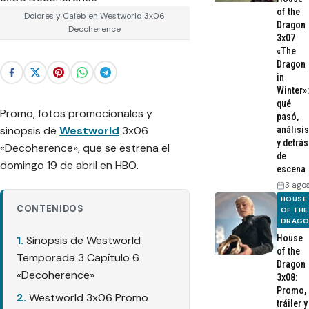
of the
Dolores y Caleb en Westworld 3x06
Dragon
Decoherence
3x07
«The
Dragon
in
Winter»:
qué
Promo, fotos promocionales y
pasó,
sinopsis de
Westworld
3x06
análisis
y detrás
«Decoherence», que se estrena el
de
domingo 19 de abril en HBO.
escena
3 ago
HOUSE
CONTENIDOS
OF THE
DRAG
House
Sinopsis de Westworld
of the
Temporada 3 Capítulo 6
Dragon
«Decoherence»
3x08:
Promo,
Westworld 3x06 Promo
tráiler y