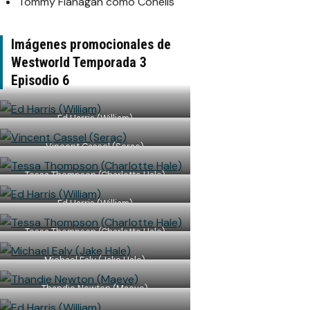
Tommy Flanagan como Conells
Imágenes promocionales de
Westworld Temporada 3
Episodio 6
Ed Harris (William)
Vincent Cassel (Serac)
Tessa Thompson (Charlotte Hale)
Ed Harris (William)
Tessa Thompson (Charlotte Hale)
Michael Ealy (Jake Hale)
Thandie Newton (Maeve)