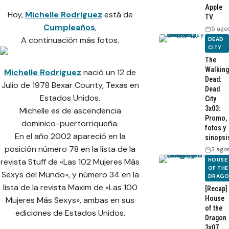
Apple
Hoy,
Michelle Rodriguez
está de
TV
Cumpleaños
,
5 ago
A continuación más fotos.
DEAD
CITY
The
Walking
Michelle Rodriguez
nació un 12 de
Dead:
Julio de 1978 Bexar County, Texas en
Dead
Estados Unidos.
City
3x03:
Michelle es de ascendencia
Promo,
dominico-puertorriqueña.
fotos y
En el año 2002 apareció en la
sinopsi
posición número 78 en la lista de la
3 ago
HOUSE
revista Stuff de «Las 102 Mujeres Más
OF THE
Sexys del Mundo», y número 34 en la
DRAG
lista de la revista Maxim de «Las 100
[Recap]
House
Mujeres Más Sexys», ambas en sus
of the
ediciones de Estados Unidos.
Dragon
3x07