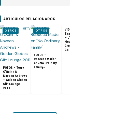
ARTÍCULOS RELACIONADOS
VIDEO –
VIDEO –
OTROS
OTROS
Evangeline Lilly
Entrevista a
– L’Oreal
Matthew Fox 
Healthy Look
ArsenalTV
Creme Gloss
Color [HD]
FOTOS –
Rebecca Mader
en «No Ordinary
Family»
FOTOS – Terry
O’Quinn &
Naveen Andrews
– Golden Globes
Gift Lounge
2011