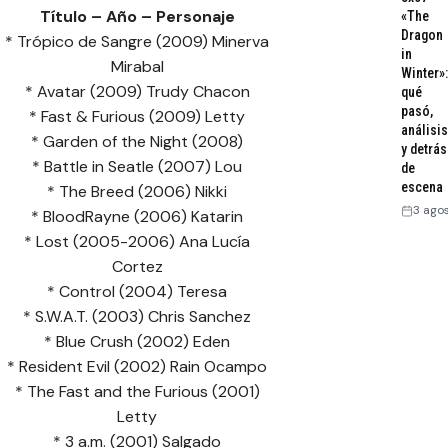
Título – Año – Personaje
«The
Dragon
* Trópico de Sangre (2009) Minerva
in
Mirabal
Winter»:
* Avatar (2009) Trudy Chacon
qué
pasó,
* Fast & Furious (2009) Letty
análisis
* Garden of the Night (2008)
y detrás
* Battle in Seatle (2007) Lou
de
escena
* The Breed (2006) Nikki
3 ago
* BloodRayne (2006) Katarin
* Lost (2005-2006) Ana Lucía
Cortez
* Control (2004) Teresa
* S.W.A.T. (2003) Chris Sanchez
* Blue Crush (2002) Eden
* Resident Evil (2002) Rain Ocampo
* The Fast and the Furious (2001)
Letty
* 3 a.m. (2001) Salgado