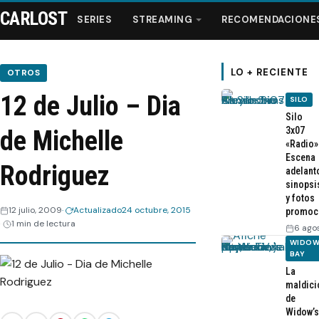
CARLOST
SERIES
STREAMING
RECOMENDACIONE
LO + RECIENTE
OTROS
12 de Julio – Dia
SILO
Series
Silo
3x07
de Michelle
«Radio»
Streaming
Escena
Rodriguez
adelant
sinopsi
Recomendaciones
y fotos
12 julio, 2009
Actualizado
24 octubre, 2015
promoc
1 min de lectura
Videos
6 ago
WIDOW
BAY
Webisodios
La
maldici
de
Widow’s