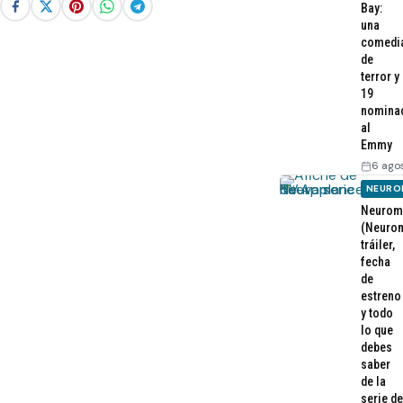
Bay:
una
comedi
de
terror y
19
nomina
al
Emmy
6 ago
NEURO
Neurom
(Neurom
tráiler,
fecha
de
estreno
y todo
lo que
debes
saber
de la
serie de