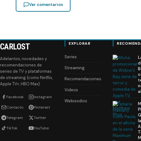
Ver comentarios
EXPLORAR
RECOMEND
CARLOST
Series
L
Adelantos, novedades y
d
recomendaciones de
Streaming
B
series de TV y plataformas
c
de streaming (como Netflix,
Recomendaciones
t
Apple TV+, HBO Max).
n
Videos
a
Facebook
Instagram
Webisodios
M
Contacto
Pinterest
P
G
Telegram
Twitter
l
A
TikTok
YouTube
T
M