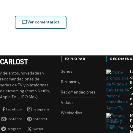
Ver comentarios
EXPLORAR
RECOMEND
CARLOST
Series
L
Adelantos, novedades y
d
recomendaciones de
Streaming
B
series de TV y plataformas
c
de streaming (como Netflix,
Recomendaciones
t
Apple TV+, HBO Max).
n
Videos
a
Facebook
Instagram
Webisodios
M
Contacto
Pinterest
P
G
Telegram
Twitter
l