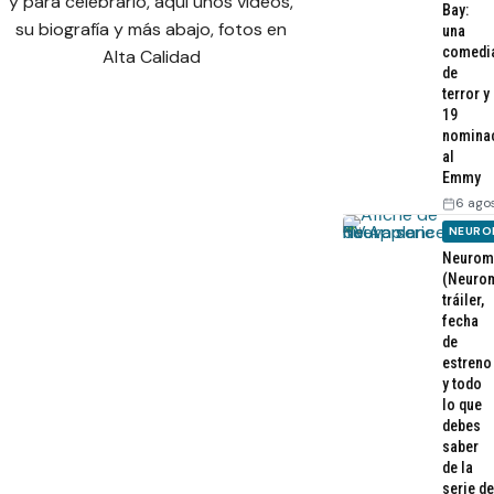
y para celebrarlo, aqui unos videos,
Bay:
su biografía y más abajo, fotos en
una
comedi
Alta Calidad
de
terror y
19
nomina
al
Emmy
6 ago
NEURO
Neurom
(Neurom
tráiler,
fecha
de
estreno
y todo
lo que
debes
saber
de la
serie de