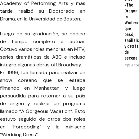
Academy of Performing Arts y mas
«The
tarde, realizó su Doctorado en
Dragon
in
Drama, en la Universidad de Boston.
Winter»:
qué
Luego de su graduación, se dedico
pasó,
análisis
de tiempo completo a actuar.
y detrás
Obtuvo varios roles menores en MTV,
de
series dramáticas de ABC e incluso
escena
integro algunas obras off Broadway.
3 ago
En 1996, fue llamada para realizar un
show coreano que se estaba
filmando en Manhattan, y luego
persuadida para retornar a su país
de origen y realizar un programa
llamado “A Gorgeous Vacation”. Esto
estuvo seguido de otros dos roles
en “Foreboding” y la miniserie
“Wedding Dress”.