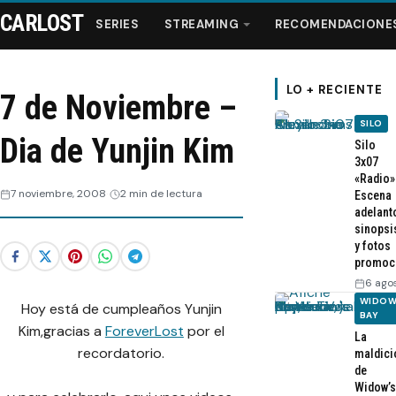
CARLOST
SERIES
STREAMING
RECOMENDACIONE
LO + RECIENTE
7 de Noviembre –
SILO
Series
Dia de Yunjin Kim
Silo
3x07
«Radio»
Streaming
7 noviembre, 2008
2 min de lectura
Escena
adelant
sinopsi
Recomendaciones
y fotos
promoc
Videos
6 ago
WIDOW
Hoy está de cumpleaños Yunjin
BAY
Webisodios
Kim,gracias a
ForeverLost
por el
La
recordatorio.
maldici
de
Widow’s