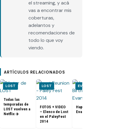
el streaming, y acá
vas a encontrar mis
coberturas,
adelantos y
recomendaciones de
todo lo que voy
viendo.
ARTÍCULOS RELACIONADOS
LOST
LOST
EVENTOS
EVENTOS
Todas las
Yunjin Kim s
temporadas de
une a Twitter
FOTOS + VIDEO
Happy Birthday
LOST vuelven a
– Elenco de Lost
Evangeline Lilly
Netflix ✈️
en el PaleyFest
2014