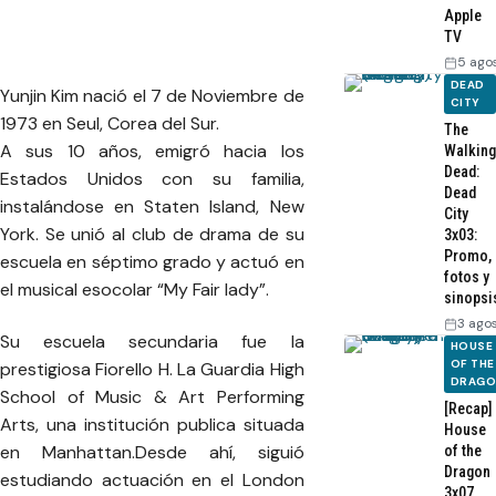
Apple
TV
5 ago
DEAD
Yunjin Kim nació el 7 de Noviembre de
CITY
1973 en Seul, Corea del Sur.
The
A sus 10 años, emigró hacia los
Walking
Dead:
Estados Unidos con su familia,
Dead
instalándose en Staten Island, New
City
York. Se unió al club de drama de su
3x03:
Promo,
escuela en séptimo grado y actuó en
fotos y
el musical esocolar “My Fair lady”.
sinopsi
3 ago
Su escuela secundaria fue la
HOUSE
OF THE
prestigiosa Fiorello H. La Guardia High
DRAG
School of Music & Art Performing
[Recap]
Arts, una institución publica situada
House
en Manhattan.Desde ahí, siguió
of the
Dragon
estudiando actuación en el London
3x07