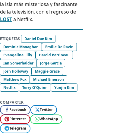
la isla más misteriosa y fascinante
de la televisión, con el regreso de
LOST
a Netflix.
ETIQUETAS
Daniel Dae Kim
Dominic Monaghan
Emilie De Ravin
Evangeline Lilly
Harold Perrineau
Ian Somerhalder
Jorge Garcia
Josh Holloway
Maggie Grace
Matthew Fox
Michael Emerson
Netflix
Terry O'Quinn
Yunjin Kim
COMPARTIR
Facebook
Twitter
Pinterest
WhatsApp
Telegram