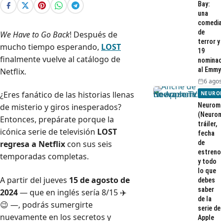
Bay:
una
comedi
de
We Have to Go Back
! Después de
terror y
mucho tiempo esperando,
LOST
19
finalmente vuelve al catálogo de
nominac
al Emmy
Netflix.
6 agos
¿Eres fanático de las historias llenas
NEURO
Neurom
de misterio y giros inesperados?
(Neurom
Entonces, prepárate porque la
tráiler,
icónica serie de televisión
LOST
fecha
de
regresa a Netflix
con sus seis
estreno
temporadas completas.
y todo
lo que
A partir del jueves
15 de agosto de
debes
saber
2024
— que en inglés sería 8/15 ✈️
de la
😉 —, podrás sumergirte
serie de
nuevamente en los secretos y
Apple