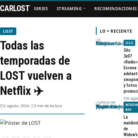
CARLOST
SERIES
STREAMING
RECOMENDACIONES
LO + RECIENTE
LOST
Todas las
SILO
Series
Silo
3x07
temporadas de
«Radio»
Streaming
Escena
LOST vuelven a
adelant
sinopsi
Recomendaciones
y fotos
Netflix ✈️
promoc
Videos
6 agos
WIDOW
2 agosto, 2024
3 min de lectura
BAY
Webisodios
La
maldici
de
Widow’s