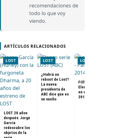
recomendaciones de
todo lo que voy
viendo.
ARTÍCULOS RELACIONADOS
LOST
LOST
LOST
LOST
¿Habrá un
reboot de Lost?
[Streaming] 
FOTOS + VIDEO –
La nueva
elenco de L
Elenco de Lost
presidenta de
se reúne en 
en el PaleyFest
ABC dice que es
PaleyFest 2
2014
su sueño
LOST 20 años
después: Jorge
García
redescubre los
objetos de la
serie