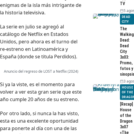
TV
enigmas de la isla más intrigante de
5 agos
la historia televisiva.
DEAD
CITY
La serie en julio se agregó al
The
catálogo de Netflix en Estados
Walking
Dead:
Unidos, pero ahora es el turno del
Dead
re-estreno en Latinoamérica y
City
España (donde se titula Perdidos).
3x03:
Promo,
fotos y
Anuncio del regreso de LOST a Netflix (2024)
sinopsi
3 agos
Si ya la viste, es el momento para
HOUSE
volver a ver esta gran serie que este
OF THE
DRAGO
año cumple 20 años de su estreno.
[Recap]
House
Por otro lado, si nunca la has visto,
of the
esta es una excelente oportunidad
Dragon
3x07
para ponerte al día con una de las
«The