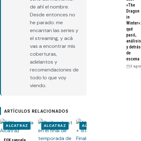
«The
de ahí el nombre.
Dragon
Desde entonces no
in
he parado: me
Winter»:
qué
encantan las series y
pasó,
el streaming, y acá
análisis
vas a encontrar mis
y detrás
de
coberturas,
escena
adelantos y
3 ago
recomendaciones de
todo lo que voy
viendo.
ARTÍCULOS RELACIONADOS
ALCATRAZ
ALCATRAZ
ALCATRAZ
ALCATRA
FOX cancela