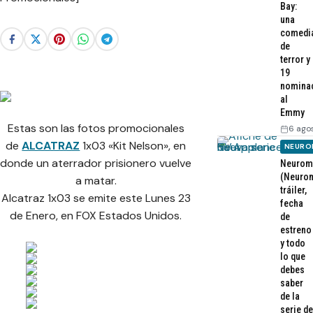
Bay:
una
comedi
de
terror y
19
nomina
al
Emmy
Estas son las fotos promocionales
6 ago
de
ALCATRAZ
1x03 «Kit Nelson», en
NEURO
donde un aterrador prisionero vuelve
Neurom
(Neurom
a matar.
tráiler,
Alcatraz 1x03 se emite este Lunes 23
fecha
de Enero, en FOX Estados Unidos.
de
estreno
y todo
lo que
debes
saber
de la
serie de