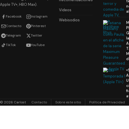
t
Apple TV+, HBO Max).
n
Videos
a
Facebook
Instagram
Webisodios
M
Contacto
Pinterest
P
G
Telegram
Twitter
l
A
TikTok
YouTube
T
M
d
«
A
U
c
f
a
© 2026 Carlost
Contacto
Sobre este sitio
Política de Privacidad