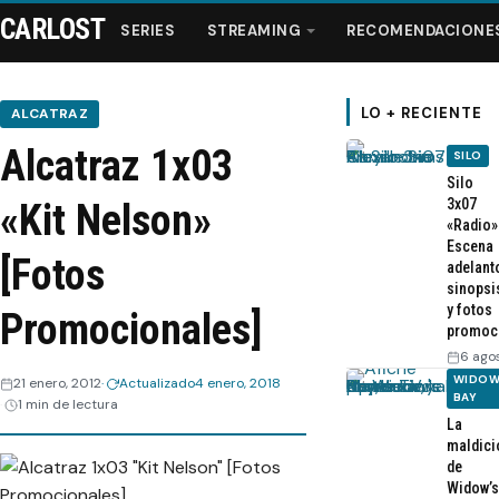
CARLOST
SERIES
STREAMING
RECOMENDACIONE
LO + RECIENTE
ALCATRAZ
Alcatraz 1x03
SILO
Series
Silo
3x07
«Kit Nelson»
«Radio»
Streaming
Escena
[Fotos
adelant
sinopsi
Recomendaciones
y fotos
Promocionales]
promoc
Videos
6 ago
WIDOW
21 enero, 2012
Actualizado
4 enero, 2018
BAY
1 min de lectura
Webisodios
La
maldici
de
Widow’s