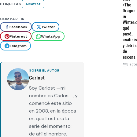
ETIQUETAS
Alcatraz
«The
Dragon
in
COMPARTIR
Winter»:
Facebook
Twitter
qué
pasó,
Pinterest
WhatsApp
análisis
y detrás
Telegram
de
escena
3 ago
SOBRE EL AUTOR
Carlost
Soy Carlost —mi
nombre es Carlos—, y
comencé este sitio
en 2008, en la época
en que Lost era la
serie del momento:
de ahí el nombre.