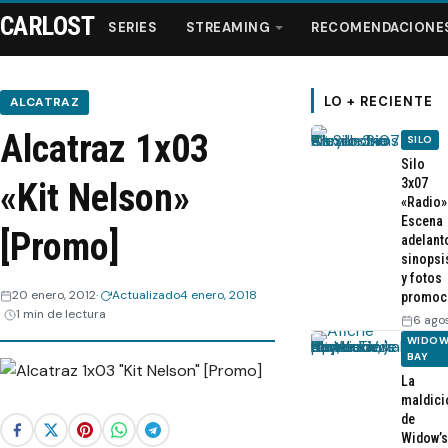
CARLOST
SERIES
STREAMING
RECOMENDACIONE
LO + RECIENTE
ALCATRAZ
Alcatraz 1x03
SILO
Series
Silo
3x07
«Kit Nelson»
«Radio»
Streaming
Escena
[Promo]
adelant
sinopsi
Recomendaciones
y fotos
20 enero, 2012
Actualizado
4 enero, 2018
promoc
1 min de lectura
Videos
6 ago
WIDOW
BAY
Webisodios
La
maldici
de
Widow’s