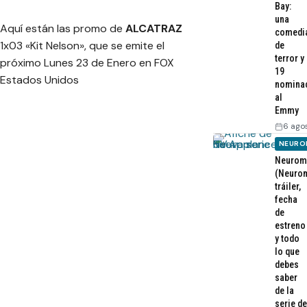
Bay:
una
Aquí están las promo de
ALCATRAZ
comedi
1x03 «Kit Nelson», que se emite el
de
terror y
próximo Lunes 23 de Enero en FOX
19
Estados Unidos
nomina
al
Emmy
6 ago
NEURO
Neurom
(Neurom
tráiler,
fecha
de
estreno
y todo
lo que
debes
saber
de la
serie de