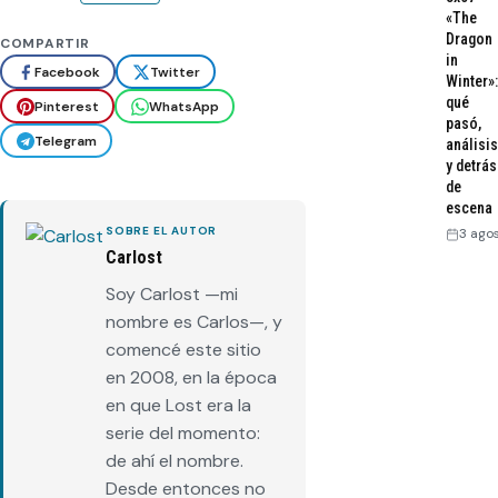
«The
Dragon
COMPARTIR
in
Facebook
Twitter
Winter»:
qué
Pinterest
WhatsApp
pasó,
Telegram
análisis
y detrás
de
escena
SOBRE EL AUTOR
3 ago
Carlost
Soy Carlost —mi
nombre es Carlos—, y
comencé este sitio
en 2008, en la época
en que Lost era la
serie del momento:
de ahí el nombre.
Desde entonces no