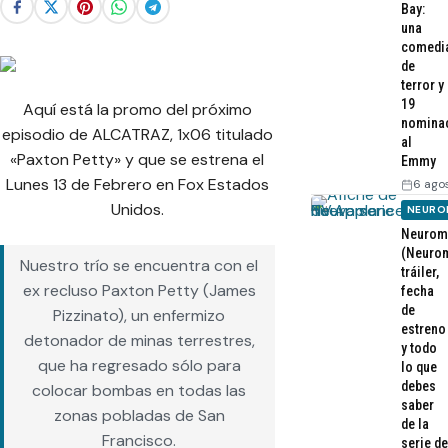
Bay:
una
comedi
de
terror y
19
Aquí está la promo del próximo
nomina
episodio de ALCATRAZ, 1x06 titulado
al
«Paxton Petty» y que se estrena el
Emmy
Lunes 13 de Febrero en Fox Estados
6 ago
Unidos.
NEURO
Neurom
(Neurom
Nuestro trío se encuentra con el
tráiler,
ex recluso Paxton Petty (James
fecha
de
Pizzinato), un enfermizo
estreno
detonador de minas terrestres,
y todo
que ha regresado sólo para
lo que
debes
colocar bombas en todas las
saber
zonas pobladas de San
de la
Francisco.
serie de