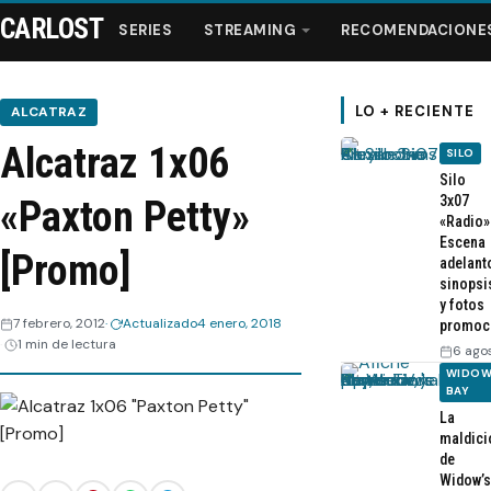
CARLOST
SERIES
STREAMING
RECOMENDACIONE
LO + RECIENTE
ALCATRAZ
Alcatraz 1x06
SILO
Series
Silo
3x07
«Paxton Petty»
«Radio»
Streaming
Escena
[Promo]
adelant
sinopsi
Recomendaciones
y fotos
7 febrero, 2012
Actualizado
4 enero, 2018
promoc
1 min de lectura
Videos
6 ago
WIDOW
BAY
Webisodios
La
maldici
de
Widow’s