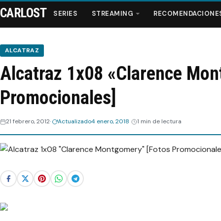
CARLOST
SERIES
STREAMING
RECOMENDACIONE
ALCATRAZ
Alcatraz 1x08 «Clarence Mon
Series
Promocionales]
Streaming
21 febrero, 2012
Actualizado
4 enero, 2018
1 min de lectura
Recomendaciones
Videos
Webisodios