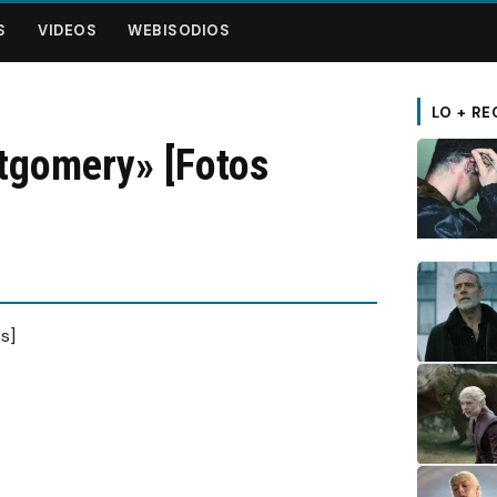
S
VIDEOS
WEBISODIOS
LO + RE
tgomery» [Fotos