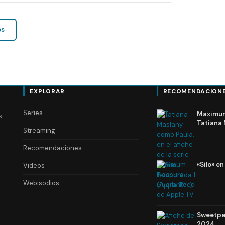
os
EXPLORAR
RECOMENDACION
Series
Maximum 
s
Tatiana 
Streaming
Recomendaciones
«Silo» e
Videos
Webisodios
Sweetpea
2024