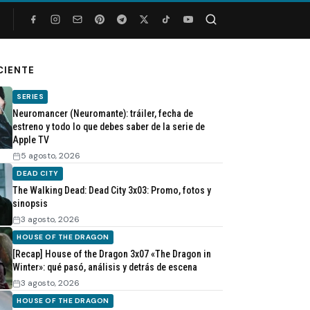
Buscar
CIENTE
SERIES
Neuromancer (Neuromante): tráiler, fecha de
estreno y todo lo que debes saber de la serie de
Apple TV
5 agosto, 2026
DEAD CITY
The Walking Dead: Dead City 3x03: Promo, fotos y
sinopsis
3 agosto, 2026
HOUSE OF THE DRAGON
[Recap] House of the Dragon 3x07 «The Dragon in
Winter»: qué pasó, análisis y detrás de escena
3 agosto, 2026
HOUSE OF THE DRAGON