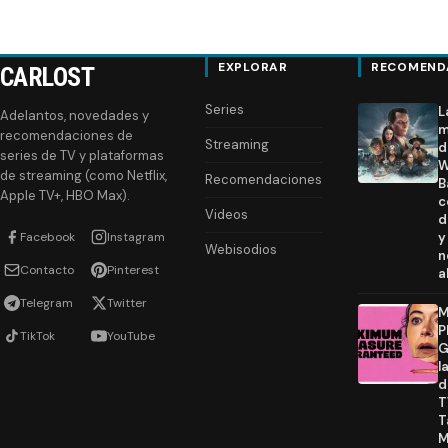
EXPLORAR
RECOMEND
CARLOST
Series
L
Adelantos, novedades y
m
recomendaciones de
Streaming
d
series de TV y plataformas
W
de streaming (como Netflix,
Recomendaciones
B
Apple TV+, HBO Max).
c
Videos
d
Facebook
Instagram
y
Webisodios
n
Contacto
Pinterest
a
Telegram
Twitter
M
P
TikTok
YouTube
G
l
d
T
T
M