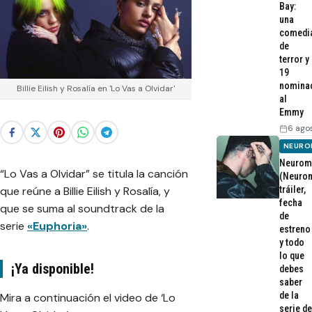
Bay:
una
comedi
de
terror y
19
nomina
Billie Eilish y Rosalía en 'Lo Vas a Olvidar'
al
Emmy
6 ago
NEURO
Neurom
“Lo Vas a Olvidar” se titula la canción
(Neurom
tráiler,
que reúne a Billie Eilish y Rosalía, y
fecha
que se suma al soundtrack de la
de
serie
«Euphoria»
.
estreno
y todo
lo que
¡Ya disponible!
debes
saber
de la
Mira a continuación el video de ‘Lo
serie de