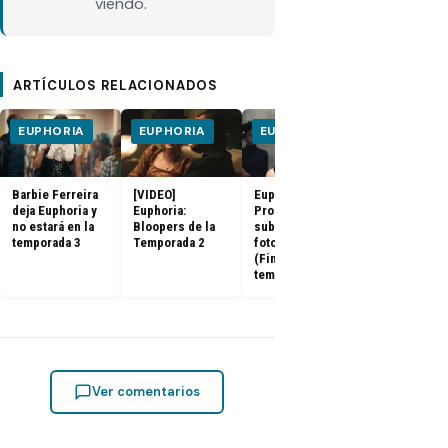
viendo.
ARTÍCULOS RELACIONADOS
EUPHORIA
EUPHORIA
EUPHORIA
EUPHORIA
Barbie Ferreira
[VIDEO]
Euphoria 2x08:
Euphoria 2x0
deja Euphoria y
Euphoria:
Promo
Promo
no estará en la
Bloopers de la
subtitulada,
subtitulada,
temporada 3
Temporada 2
fotos y sinopsis
fotos y sino
(Final de
(Penúltimo
temporada)
episodio)
Ver comentarios