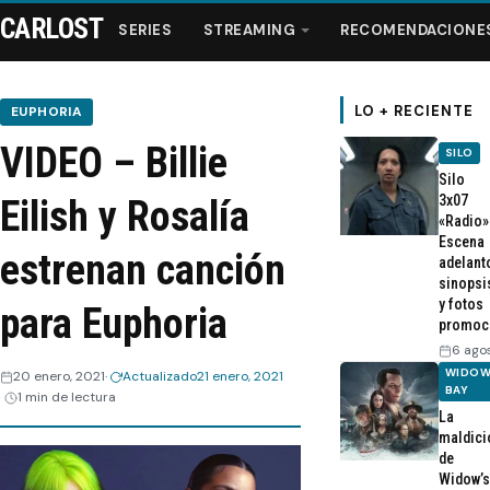
CARLOST
SERIES
STREAMING
RECOMENDACIONE
LO + RECIENTE
EUPHORIA
VIDEO – Billie
SILO
Series
Silo
3x07
Eilish y Rosalía
«Radio»
Streaming
Escena
estrenan canción
adelant
sinopsi
Recomendaciones
y fotos
para Euphoria
promoc
Videos
6 ago
WIDOW
20 enero, 2021
Actualizado
21 enero, 2021
BAY
1 min de lectura
Webisodios
La
maldici
de
Widow’s