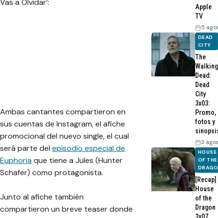
Vas a Olvidar’:
Apple
TV
5 ago
DEAD
CITY
The
Walking
Dead:
Dead
City
3x03:
Ambas cantantes compartieron en
Promo,
fotos y
sus cuentas de Instagram, el afiche
sinopsi
promocional del nuevo single, el cual
3 ago
será parte del
episodio especial de
HOUSE
Euphoria
que tiene a Jules (Hunter
OF THE
DRAG
Schafer) como protagonista.
[Recap]
House
Junto al afiche también
of the
Dragon
compartieron un breve teaser donde
3x07