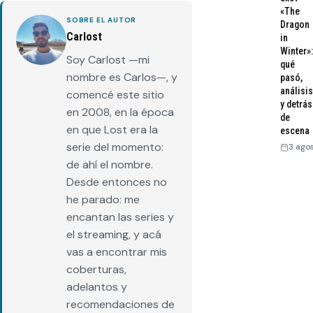
«The
SOBRE EL AUTOR
Dragon
Carlost
in
Winter»:
Soy Carlost —mi
qué
nombre es Carlos—, y
pasó,
análisis
comencé este sitio
y detrás
en 2008, en la época
de
en que Lost era la
escena
serie del momento:
3 ago
de ahí el nombre.
Desde entonces no
he parado: me
encantan las series y
el streaming, y acá
vas a encontrar mis
coberturas,
adelantos y
recomendaciones de