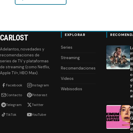
EXPLORAR
RECOMEND
CARLOST
Series
L
Adelantos, novedades y
m
recomendaciones de
Streaming
d
series de TV y plataformas
W
de streaming (como Netflix,
Recomendaciones
B
Apple TV+, HBO Max).
c
Videos
d
Facebook
Instagram
y
Webisodios
n
Contacto
Pinterest
a
Telegram
Twitter
M
P
TikTok
YouTube
G
l
d