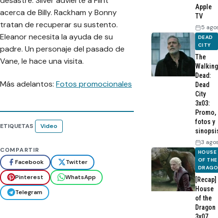
desastre. Silver advierte a Flint
Apple
acerca de Billy. Rackham y Bonny
TV
tratan de recuperar su sustento.
5 ago
Eleanor necesita la ayuda de su
DEAD
CITY
padre. Un personaje del pasado de
The
Vane, le hace una visita.
Walking
Dead:
Más adelantos:
Fotos promocionales
Dead
City
3x03:
Promo,
fotos y
ETIQUETAS
Video
sinopsi
3 ago
COMPARTIR
HOUSE
OF THE
Facebook
Twitter
DRAG
Pinterest
WhatsApp
[Recap]
House
Telegram
of the
Dragon
3x07