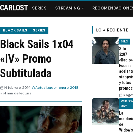
CARLOST
SERIES
STREAMING
RECOMENDACIONE
LO + RECIENTE
BLACK SAILS
SERIES
Black Sails 1x04
SILO
Series
Silo
3x07
«IV» Promo
«Radio»
Streaming
Escena
Subtitulada
adelant
sinopsi
Recomendaciones
y fotos
14 febrero, 2014
Actualizado
4 enero, 2018
promoc
1 min de lectura
Videos
6 ago
WIDOW
BAY
Webisodios
La
maldici
de
Widow’s