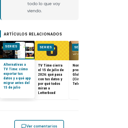
todo lo que voy
viendo.
ARTÍCULOS RELACIONADOS
SERIES
SERIES
SERIES
SERIES
Alternativas a
TV Time cierra
Nominados a los
El Juego del
TV Time: cómo
el 15 de julio de
premios Golden
Calamar:
exportar tus
2026: qué pasa
Globes 2025
Temporada 2 
datos y a qué app
con tus datos y
(Cine y
ya tienen fe
migrar antes del
por qué todos
Televisión)
de estreno
15 de julio
miran a
Letterboxd
Ver comentarios