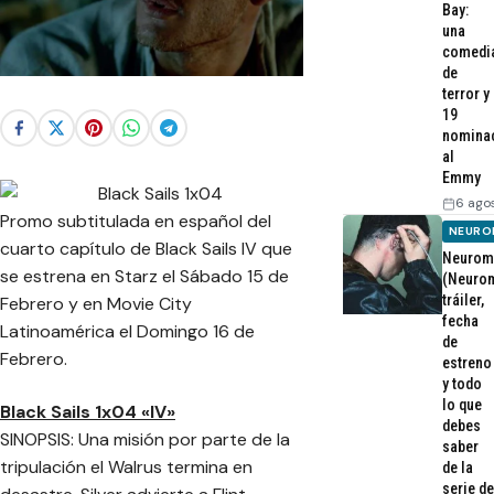
Bay:
una
comedi
de
terror y
19
nomina
al
Emmy
6 ago
Promo subtitulada en español del
NEURO
cuarto capítulo de Black Sails IV que
Neurom
se estrena en Starz el Sábado 15 de
(Neurom
tráiler,
Febrero y en Movie City
fecha
Latinoamérica el Domingo 16 de
de
Febrero.
estreno
y todo
lo que
Black Sails 1x04 «IV»
debes
SINOPSIS: Una misión por parte de la
saber
tripulación el Walrus termina en
de la
serie de