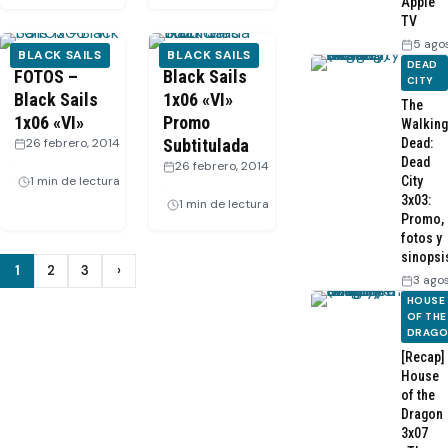
Apple
TV
5 ago
BLACK SAILS
BLACK SAILS
DEAD
FOTOS –
Black Sails
CITY
Black Sails
1x06 «VI»
The
1x06 «VI»
Promo
Walking
26 febrero, 2014
Subtitulada
Dead:
·
Dead
26 febrero, 2014
1 min de lectura
City
·
3x03:
1 min de lectura
Promo,
fotos y
sinopsi
Paginación
1
2
3
›
Siguiente
3 ago
de
HOUSE
OF THE
DRAG
entradas
[Recap]
House
of the
Dragon
3x07