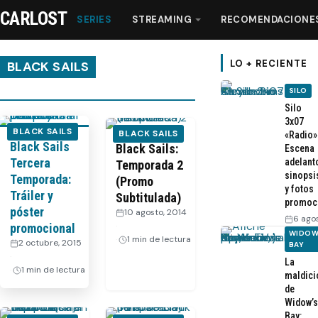
CARLOST
SERIES
STREAMING
RECOMENDACIONE
LO + RECIENTE
BLACK SAILS
SILO
Series
Silo
3x07
BLACK SAILS
BLACK SAILS
«Radio»
Black Sails
Streaming
Black Sails:
Escena
Tercera
adelant
Temporada 2
sinopsi
Temporada:
(Promo
Recomendaciones
y fotos
Tráiler y
Subtitulada)
promoc
póster
10 agosto, 2014
6 ago
Videos
·
promocional
WIDOW
1 min de lectura
2 octubre, 2015
BAY
·
La
Webisodios
1 min de lectura
maldici
de
Widow’s
Bay: