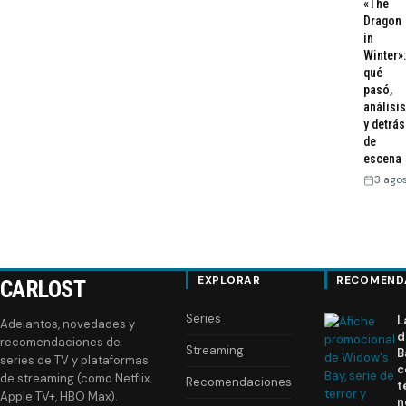
«The
Dragon
in
Winter»:
qué
pasó,
análisis
y detrás
de
escena
3 ago
EXPLORAR
RECOMEND
CARLOST
Series
L
Adelantos, novedades y
d
recomendaciones de
Streaming
B
series de TV y plataformas
c
de streaming (como Netflix,
Recomendaciones
t
Apple TV+, HBO Max).
n