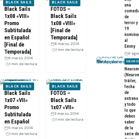
BLACK SAILS
BLACK SAILS
una
Black Sails
FOTOS –
comedi
1x08 «VIII»
Black Sails
de
Promo
1x08 «VIII»
terror y
19
Subtitulada
[Final de
nomina
en Español
Temporada]
al
[Final de
8 marzo, 2014
·
Emmy
1 min de lectura
Temporada]
6 ago
8 marzo, 2014
·
NEURO
1 min de lectura
Neurom
(Neurom
tráiler,
BLACK SAILS
BLACK SAILS
fecha
Black Sails
FOTOS –
de
estreno
1x07 «VII»
Black Sails
y todo
Promo
1x07 «VII»
lo que
Subtitulada
3 marzo, 2014
·
debes
1 min de lectura
en Español
saber
5 marzo, 2014
·
de la
1 min de lectura
serie de