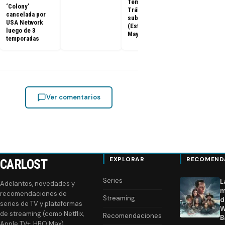
Temporada 3:
‘Colony’
Colony
Tráiler
cancelada por
Temporada 3
subtitulado
USA Network
Promo del
(Estreno: 2 de
luego de 3
regreso de l
Mayo)
temporadas
serie
Ver comentarios
EXPLORAR
RECOMEND
CARLOST
Series
L
Adelantos, novedades y
m
recomendaciones de
Streaming
d
series de TV y plataformas
W
de streaming (como Netflix,
Recomendaciones
B
Apple TV+, HBO Max).