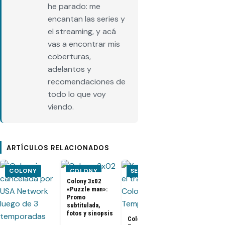
he parado: me
encantan las series y
el streaming, y acá
vas a encontrar mis
coberturas,
adelantos y
recomendaciones de
todo lo que voy
viendo.
ARTÍCULOS RELACIONADOS
COLONY
COLONY
SERIES
COLONY
Colony 3x02
«Puzzle man»:
Promo
subtitulada,
fotos y sinopsis
Colony