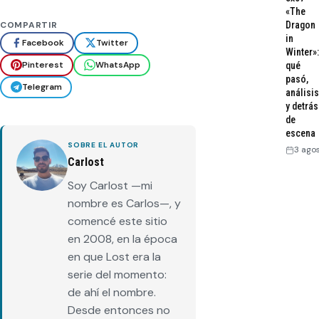
«The
COMPARTIR
Dragon
in
Facebook
Twitter
Winter»:
Pinterest
WhatsApp
qué
pasó,
Telegram
análisis
y detrás
de
escena
SOBRE EL AUTOR
3 ago
Carlost
Soy Carlost —mi
nombre es Carlos—, y
comencé este sitio
en 2008, en la época
en que Lost era la
serie del momento:
de ahí el nombre.
Desde entonces no