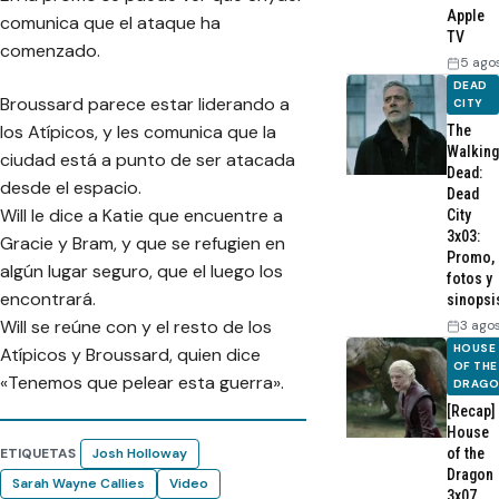
Apple
comunica que el ataque ha
TV
comenzado.
5 ago
DEAD
Broussard parece estar liderando a
CITY
los Atípicos, y les comunica que la
The
Walking
ciudad está a punto de ser atacada
Dead:
desde el espacio.
Dead
Will le dice a Katie que encuentre a
City
3x03:
Gracie y Bram, y que se refugien en
Promo,
algún lugar seguro, que el luego los
fotos y
encontrará.
sinopsi
Will se reúne con y el resto de los
3 ago
HOUSE
Atípicos y Broussard, quien dice
OF THE
«Tenemos que pelear esta guerra».
DRAG
[Recap]
House
ETIQUETAS
Josh Holloway
of the
Dragon
Sarah Wayne Callies
Video
3x07