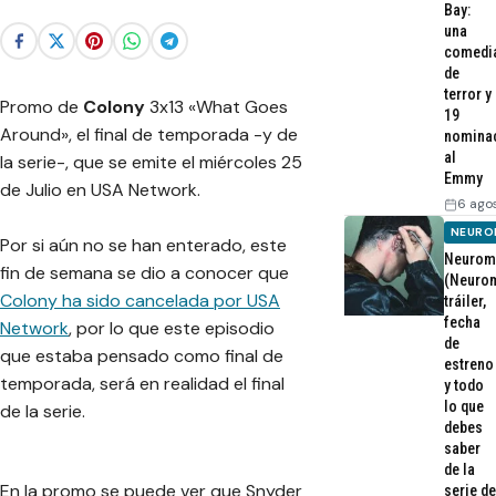
Bay:
una
comedi
de
terror y
Promo de
Colony
3x13 «What Goes
19
Around», el final de temporada -y de
nomina
al
la serie-, que se emite el miércoles 25
Emmy
de Julio en USA Network.
6 ago
NEURO
Por si aún no se han enterado, este
Neurom
fin de semana se dio a conocer que
(Neurom
Colony ha sido cancelada por USA
tráiler,
fecha
Network
, por lo que este episodio
de
que estaba pensado como final de
estreno
temporada, será en realidad el final
y todo
lo que
de la serie.
debes
saber
de la
En la promo se puede ver que Snyder
serie de