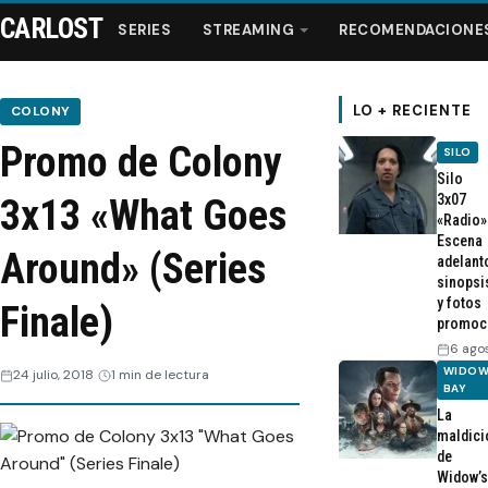
CARLOST
SERIES
STREAMING
RECOMENDACIONE
LO + RECIENTE
COLONY
Promo de Colony
SILO
Series
Silo
3x07
3x13 «What Goes
«Radio»
Streaming
Escena
Around» (Series
adelant
sinopsi
Recomendaciones
y fotos
Finale)
promoc
Videos
6 ago
WIDOW
24 julio, 2018
1 min de lectura
BAY
Webisodios
La
maldici
de
Widow’s