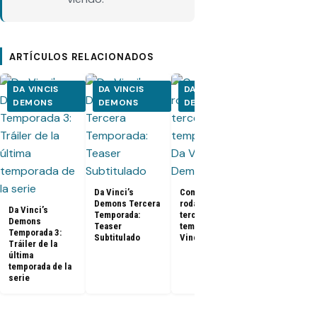
ARTÍCULOS RELACIONADOS
DA VINCIS
DA VINCIS
DA VINCIS
DA VINCIS
DEMONS
DEMONS
DEMONS
DEMONS
Da Vinci’s
Comenzó el
Da Vinci’s
Demons Tercera
rodaje de la
Demons 2x1
Da Vinci’s
Temporada:
tercera
«The Sins of
Demons
Teaser
temporada de Da
Daedalus»
Temporada 3:
Subtitulado
Vinci’s Demons
Promo (Sea
Tráiler de la
Finale)
última
temporada de la
serie