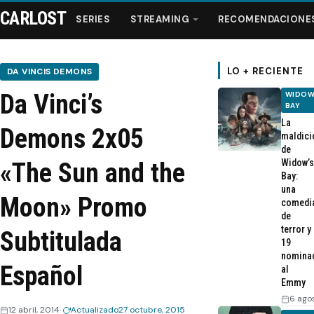
CARLOST
SERIES
STREAMING
RECOMENDACIONE
LO + RECIENTE
DA VINCIS DEMONS
Da Vinci’s
WIDOW
Series
BAY
La
Demons 2x05
maldici
Streaming
de
Widow’s
«The Sun and the
Bay:
Recomendaciones
una
Moon» Promo
comedi
de
Videos
terror y
Subtitulada
19
nomina
Webisodios
Español
al
Emmy
6 ago
12 abril, 2014
Actualizado
27 octubre, 2015