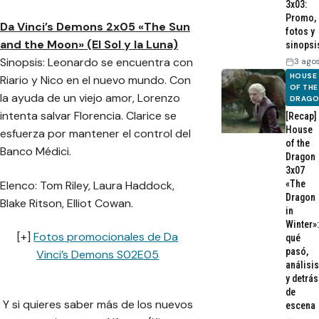
3x03:
Promo,
Da Vinci’s Demons 2x05 «The Sun
fotos y
and the Moon» (El Sol y la Luna)
sinopsi
Sinopsis: Leonardo se encuentra con
3 ago
HOUSE
Riario y Nico en el nuevo mundo. Con
OF THE
la ayuda de un viejo amor, Lorenzo
DRAG
intenta salvar Florencia. Clarice se
[Recap]
House
esfuerza por mantener el control del
of the
Banco Médici.
Dragon
3x07
Elenco: Tom Riley, Laura Haddock,
«The
Dragon
Blake Ritson, Elliot Cowan.
in
Winter»:
[+]
Fotos promocionales de Da
qué
pasó,
Vinci’s Demons S02E05
análisis
y detrás
de
Y si quieres saber más de los nuevos
escena