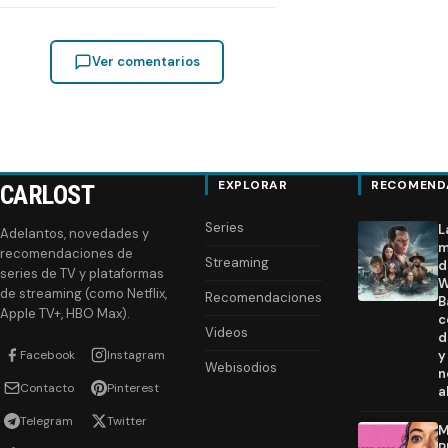
Ver comentarios
EXPLORAR
RECOMEND
CARLOST
Series
L
Adelantos, novedades y
m
recomendaciones de
Streaming
d
series de TV y plataformas
W
de streaming (como Netflix,
Recomendaciones
B
Apple TV+, HBO Max).
c
Videos
d
Facebook
Instagram
y
Webisodios
n
Contacto
Pinterest
a
Telegram
Twitter
M