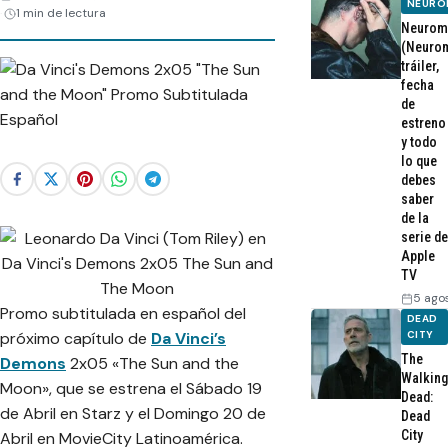
NEURO
1 min de lectura
Neurom
(Neurom
tráiler,
fecha
de
estreno
y todo
lo que
debes
saber
de la
serie de
Apple
TV
5 ago
Promo subtitulada en español del
DEAD
próximo capítulo de
Da Vinci’s
CITY
The
Demons
2x05 «The Sun and the
Walking
Moon», que se estrena el Sábado 19
Dead:
de Abril en Starz y el Domingo 20 de
Dead
City
Abril en MovieCity Latinoamérica.