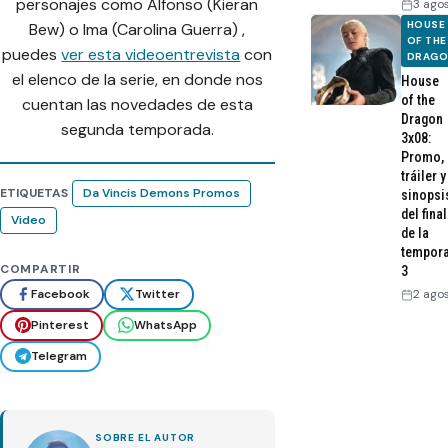
personajes como Alfonso (Kieran
3 ago
HOUSE
Bew) o Ima (Carolina Guerra) ,
OF THE
puedes
ver esta videoentrevista
con
DRAG
el elenco de la serie, en donde nos
House
of the
cuentan las novedades de esta
Dragon
segunda temporada.
3x08:
Promo,
tráiler y
ETIQUETAS
Da Vincis Demons Promos
sinopsi
del final
Video
de la
tempor
COMPARTIR
3
2 ago
Facebook
Twitter
Pinterest
WhatsApp
Telegram
SOBRE EL AUTOR