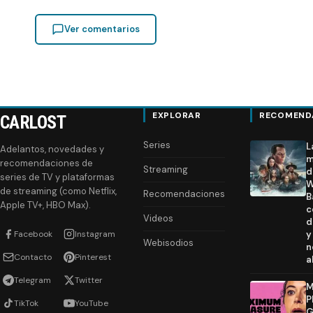
Ver comentarios
EXPLORAR
RECOMEND
CARLOST
Series
L
Adelantos, novedades y
m
recomendaciones de
Streaming
d
series de TV y plataformas
W
de streaming (como Netflix,
Recomendaciones
B
Apple TV+, HBO Max).
c
Videos
d
Facebook
Instagram
y
Webisodios
n
Contacto
Pinterest
a
Telegram
Twitter
M
P
TikTok
YouTube
G