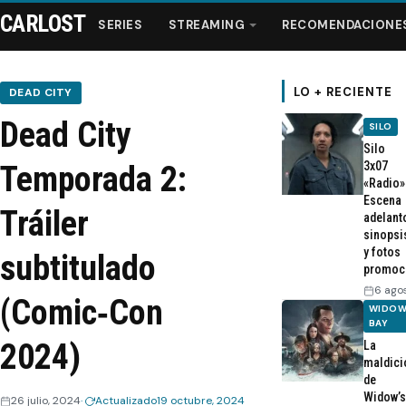
CARLOST
SERIES
STREAMING
RECOMENDACIONE
LO + RECIENTE
DEAD CITY
Dead City
SILO
Series
Silo
3x07
Temporada 2:
«Radio»
Streaming
Escena
Tráiler
adelant
sinopsi
Recomendaciones
y fotos
subtitulado
promoc
Videos
6 ago
(Comic‑Con
WIDOW
BAY
Webisodios
2024)
La
maldici
de
Widow’s
26 julio, 2024
Actualizado
19 octubre, 2024