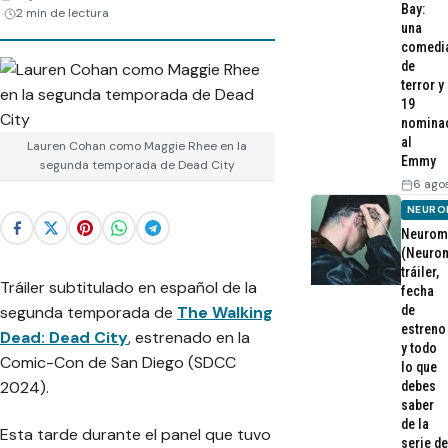
Bay:
2 min de lectura
una
comedi
de
terror y
19
nomina
al
Lauren Cohan como Maggie Rhee en la
Emmy
segunda temporada de Dead City
6 ago
NEURO
Neurom
(Neurom
tráiler,
Tráiler subtitulado en español de la
fecha
segunda temporada de
The Walking
de
estreno
Dead: Dead City
, estrenado en la
y todo
Comic-Con de San Diego (SDCC
lo que
2024).
debes
saber
de la
Esta tarde durante el panel que tuvo
serie de