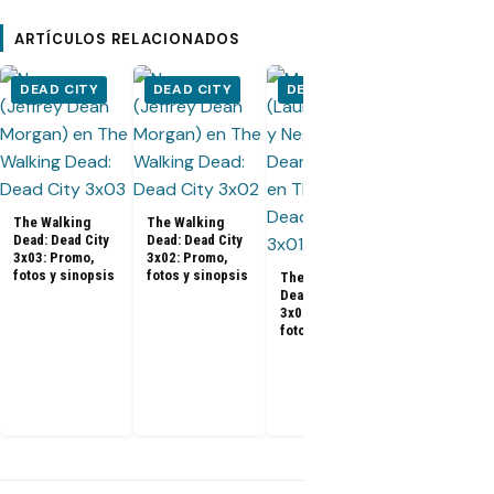
ARTÍCULOS RELACIONADOS
DEAD CITY
DEAD CITY
DEAD CITY
DEAD CIT
The Walking
The Walking
Dead: Dead City
Dead: Dead City
3x03: Promo,
3x02: Promo,
fotos y sinopsis
fotos y sinopsis
The Walking
Dead: Dead City
The Walking
3x01: Promo,
Dead: Dead C
fotos y sinopsis
Temporada 3
fecha de
estreno, tráil
reparto y tod
que debes s