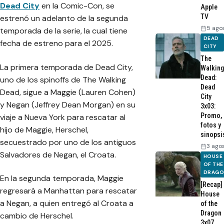
Dead City
en la Comic-Con, se
Apple
TV
estrenó un adelanto de la segunda
5 ago
temporada de la serie, la cual tiene
DEAD
fecha de estreno para el 2025.
CITY
The
La primera temporada de Dead City,
Walking
Dead:
uno de los spinoffs de The Walking
Dead
Dead, sigue a Maggie (Lauren Cohen)
City
y Negan (Jeffrey Dean Morgan) en su
3x03:
Promo,
viaje a Nueva York para rescatar al
fotos y
hijo de Maggie, Herschel,
sinopsi
secuestrado por uno de los antiguos
3 ago
Salvadores de Negan, el Croata.
HOUSE
OF THE
DRAG
En la segunda temporada, Maggie
[Recap]
regresará a Manhattan para rescatar
House
a Negan, a quien entregó al Croata a
of the
Dragon
cambio de Herschel.
3x07