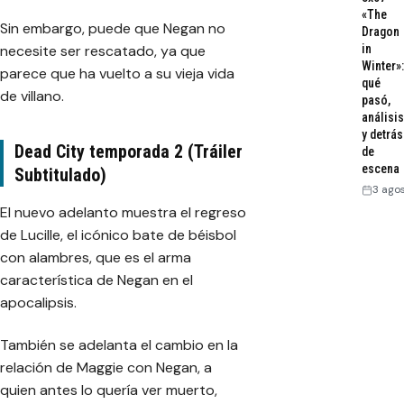
«The
Sin embargo, puede que Negan no
Dragon
necesite ser rescatado, ya que
in
Winter»:
parece que ha vuelto a su vieja vida
qué
de villano.
pasó,
análisis
y detrás
Dead City temporada 2 (Tráiler
de
escena
Subtitulado)
3 ago
El nuevo adelanto muestra el regreso
de Lucille, el icónico bate de béisbol
con alambres, que es el arma
característica de Negan en el
apocalipsis.
También se adelanta el cambio en la
relación de Maggie con Negan, a
quien antes lo quería ver muerto,