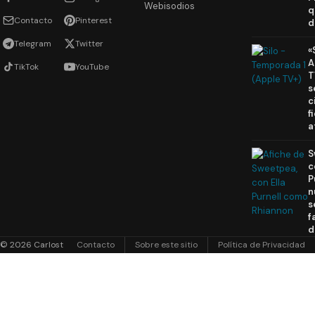
Webisodios
q
Contacto
Pinterest
d
Telegram
Twitter
«
A
TikTok
YouTube
T
s
c
f
a
S
c
P
n
s
f
d
© 2026 Carlost
Contacto
Sobre este sitio
Política de Privacidad