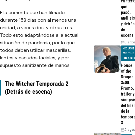
Winter»:
qué
Ella comenta que han filmado
pasó,
análisis
durante 158 días con al menos una
y detrás
unidad, a veces dos, y otras tres.
de
Todo esto adaptándose a la actual
escena
situación de pandemia, por lo que
3 ago
HOUSE
todos deben utilizar mascarillas,
OF THE
lentes y escudos faciales, y por
DRAG
supuesto sanitizante de manos.
House
of the
Dragon
The Witcher Temporada 2
3x08:
Promo,
(Detrás de escena)
tráiler y
sinopsi
del final
de la
tempor
3
2 ago