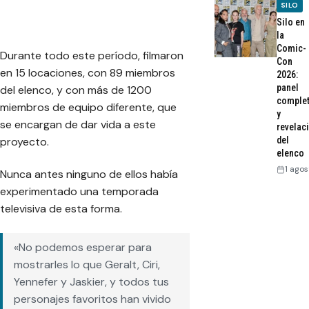
SILO
Silo en
la
Comic-
Durante todo este período, filmaron
Con
en 15 locaciones, con 89 miembros
2026:
panel
del elenco, y con más de 1200
comple
miembros de equipo diferente, que
y
se encargan de dar vida a este
revelac
del
proyecto.
elenco
1 agos
Nunca antes ninguno de ellos había
experimentado una temporada
televisiva de esta forma.
«No podemos esperar para
mostrarles lo que Geralt, Ciri,
Yennefer y Jaskier, y todos tus
personajes favoritos han vivido