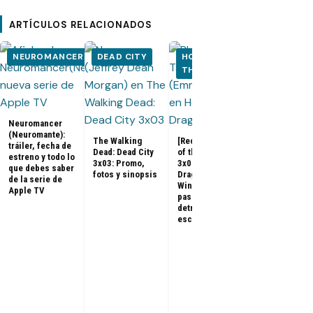
ARTÍCULOS RELACIONADOS
NEUROMANCER
DEAD CITY
HOUSE OF
HOUSE OF
THE DRAGON
THE DRA
Neuromancer
(Neuromante):
The Walking
[Recap] House
tráiler, fecha de
Dead: Dead City
of the Dragon
estreno y todo lo
House of the
3x03: Promo,
3x07 «The
que debes saber
Dragon 3x08:
fotos y sinopsis
Dragon in
de la serie de
Promo, tráile
Winter»: qué
Apple TV
sinopsis del
pasó, análisis y
final de la
detrás de
temporada 3
escena