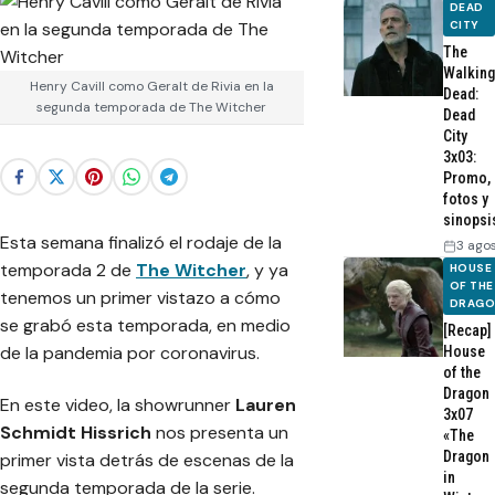
DEAD
CITY
The
Walking
Henry Cavill como Geralt de Rivia en la
Dead:
segunda temporada de The Witcher
Dead
City
3x03:
Promo,
fotos y
sinopsi
Esta semana finalizó el rodaje de la
3 ago
temporada 2 de
The Witcher
, y ya
HOUSE
OF THE
tenemos un primer vistazo a cómo
DRAG
se grabó esta temporada, en medio
[Recap]
de la pandemia por coronavirus.
House
of the
Dragon
En este video, la showrunner
Lauren
3x07
Schmidt Hissrich
nos presenta un
«The
Dragon
primer vista detrás de escenas de la
in
segunda temporada de la serie.