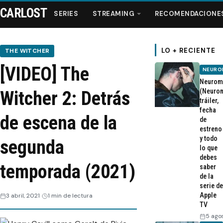
CARLOST
SERIES
STREAMING
RECOMENDACIONE
LO + RECIENTE
THE WITCHER
[VIDEO] The
NEURO
Series
Neurom
(Neurom
Witcher 2: Detrás
tráiler,
Streaming
fecha
de escena de la
de
estreno
Recomendaciones
y todo
segunda
lo que
Videos
debes
temporada (2021)
saber
de la
Webisodios
serie de
Apple
3 abril, 2021
1 min de lectura
TV
5 ago