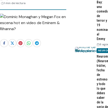
Bay:
1 min de lectura
una
comedi
de
terror y
19
nomina
al
Emmy
6 ago
NEURO
Neurom
(Neurom
tráiler,
fecha
de
estreno
y todo
lo que
debes
saber
de la
serie de