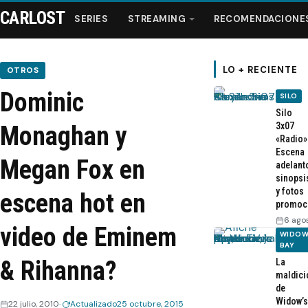
CARLOST
SERIES
STREAMING
RECOMENDACIONE
LO + RECIENTE
OTROS
Dominic
SILO
Series
Silo
3x07
Monaghan y
«Radio»
Streaming
Escena
Megan Fox en
adelant
sinopsi
Recomendaciones
y fotos
escena hot en
promoc
Videos
6 ago
video de Eminem
WIDOW
BAY
Webisodios
& Rihanna?
La
maldici
de
Widow’s
22 julio, 2010
Actualizado
25 octubre, 2015