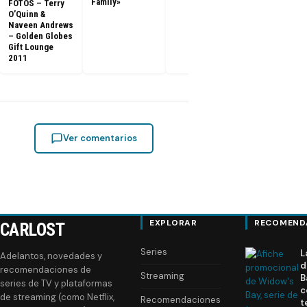
Family»
FOTOS – Terry
O’Quinn &
Naveen Andrews
– Golden Globes
Gift Lounge
2011
Ver comentarios
EXPLORAR
RECOMEND
CARLOST
Series
L
Adelantos, novedades y
d
recomendaciones de
Streaming
B
series de TV y plataformas
c
de streaming (como Netflix,
Recomendaciones
t