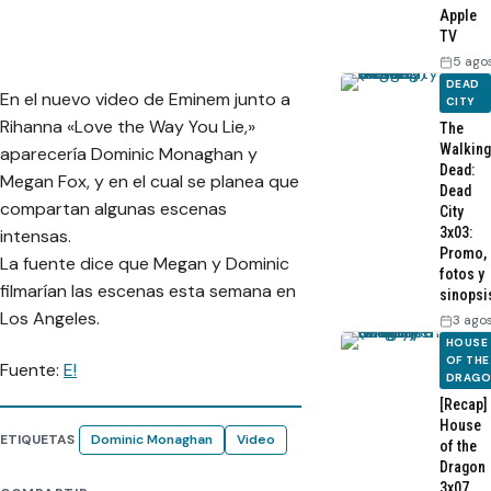
Apple
TV
5 ago
DEAD
En el nuevo video de Eminem junto a
CITY
Rihanna «Love the Way You Lie,»
The
Walking
aparecería Dominic Monaghan y
Dead:
Megan Fox, y en el cual se planea que
Dead
compartan algunas escenas
City
3x03:
intensas.
Promo,
La fuente dice que Megan y Dominic
fotos y
filmarían las escenas esta semana en
sinopsi
Los Angeles.
3 ago
HOUSE
OF THE
Fuente:
E!
DRAG
[Recap]
House
ETIQUETAS
Dominic Monaghan
Video
of the
Dragon
3x07