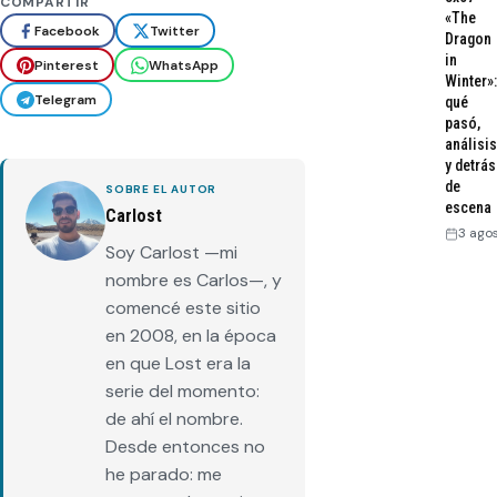
COMPARTIR
«The
Facebook
Twitter
Dragon
in
Pinterest
WhatsApp
Winter»:
Telegram
qué
pasó,
análisis
y detrás
de
SOBRE EL AUTOR
escena
Carlost
3 ago
Soy Carlost —mi
nombre es Carlos—, y
comencé este sitio
en 2008, en la época
en que Lost era la
serie del momento:
de ahí el nombre.
Desde entonces no
he parado: me