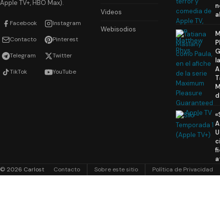
Apple TV+, HBO Max).
n
Videos
a
Facebook
Instagram
Webisodios
M
Contacto
Pinterest
P
G
Telegram
Twitter
l
A
TikTok
YouTube
T
M
d
«
A
U
c
f
a
© 2026 Carlost
Contacto
Sobre este sitio
Política de Privacidad