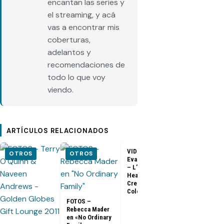
encantan las series y
el streaming, y acá
vas a encontrar mis
coberturas,
adelantos y
recomendaciones de
todo lo que voy
viendo.
ARTÍCULOS RELACIONADOS
VIDEO –
VIDEO –
OTROS
OTROS
Evangeline Lilly
Entrevista a
– L’Oreal
Matthew Fox 
Healthy Look
ArsenalTV
Creme Gloss
Color [HD]
FOTOS –
Rebecca Mader
en «No Ordinary