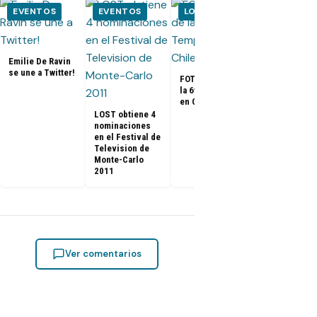
EVENTOS
EVENTOS
LOST
V
Emilie De Ravin
V volverá el 
se une a Twitter!
enero de 20
FOTOS – DVD de
la 6ta Temporada
en Chile
LOST obtiene 4
nominaciones
en el Festival de
Television de
Monte-Carlo
2011
Ver comentarios