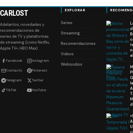
EXPLORAR
RECOMEND
CARLOST
Series
L
Adelantos, novedades y
d
recomendaciones de
Streaming
B
series de TV y plataformas
c
de streaming (como Netflix,
Recomendaciones
t
Apple TV+, HBO Max).
n
Videos
a
Facebook
Instagram
Webisodios
M
Contacto
Pinterest
P
G
Telegram
Twitter
l
A
TikTok
YouTube
T
M
d
«
A
U
c