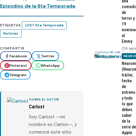
una
Episodios de la 6ta Temporada
.
comedi
de
terror y
19
ETIQUETAS
LOST 6ta Temporada
nomina
Noticias
al
Emmy
6 ago
COMPARTIR
Facebook
Twitter
NEURO
Neurom
Pinterest
WhatsApp
(Neurom
Telegram
tráiler,
fecha
de
estreno
y todo
SOBRE EL AUTOR
lo que
Carlost
debes
saber
Soy Carlost —mi
de la
nombre es Carlos—, y
serie de
comencé este sitio
Apple