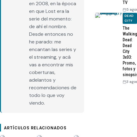
TV
en 2008, en la época
5 ago
en que Lost era la
DEAD
serie del momento:
CITY
de ahí el nombre.
The
Desde entonces no
Walking
Dead:
he parado: me
Dead
encantan las series y
City
el streaming, y acá
3x03:
Promo,
vas a encontrar mis
fotos y
coberturas,
sinopsi
adelantos y
3 ago
recomendaciones de
todo lo que voy
viendo.
ARTÍCULOS RELACIONADOS