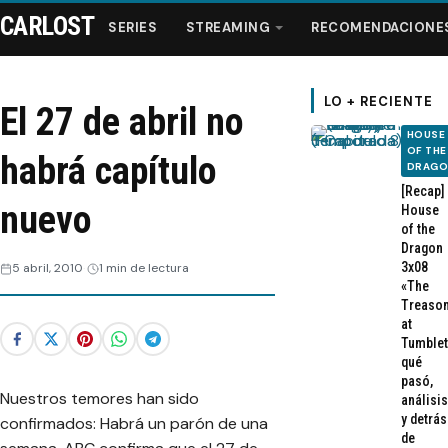
CARLOST
SERIES
STREAMING
RECOMENDACIONE
LO + RECIENTE
El 27 de abril no
HOUSE
Series
OF THE
habrá capítulo
DRAG
[Recap]
Streaming
nuevo
House
of the
Dragon
Recomendaciones
3x08
5 abril, 2010
1 min de lectura
«The
Treaso
Videos
at
Tumblet
qué
Webisodios
pasó,
Nuestros temores han sido
análisis
y detrás
confirmados: Habrá un parón de una
de