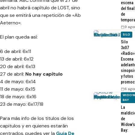
semana. ABC confirma que el 27 de
escena
abril no habrá capítulo de LOST, sino
del final
de
que se emitirá una repetición de «Ab
tempor
Aeterno».
9 ago
SILO
El plan queda así:
Silo
3x07
6 de abril: 6x11
«Radio»
13 de abril: 6x12
Escena
adelant
20 de abril: 6x13
sinopsi
27 de abril:
No hay capítulo
y fotos
4 de mayo: 6x14
promoc
11 de mayo: 6x15
6 ago
WIDOW
18 de mayo: 6x16
BAY
23 de mayo: 6x17/18
La
maldici
Para más info de los titulos de los
de
Widow’s
capitulos y en quienes estarán
Bay:
centrados, puedes ver la
Guia De