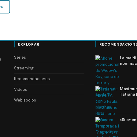
os
EXPLORAR
RECOMENDACION
Series
La maldi
s
nominac
Streaming
Recomendaciones
Maximum 
Videos
Tatiana 
Webisodios
«Silo» e