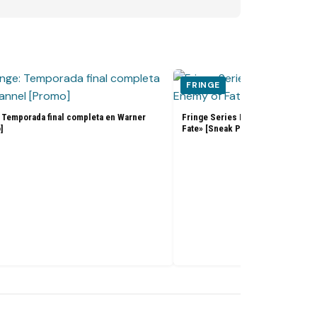
FRINGE
 Temporada final completa en Warner
Fringe Series Finale 5x12 5x13 «
]
Fate» [Sneak Peeks]